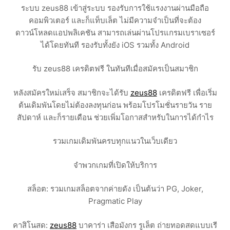
ระบบ zeus88 เข้าสู่ระบบ รองรับการใช้แรงงานผ่านมือถือ
คอมพิวเตอร์ และก็แท็บเล็ต ไม่มีความจำเป็นที่จะต้อง
ดาวน์โหลดแอปพลิเคชัน สามารถเล่นผ่านโปรแกรมเบราเซอร์
ได้โดยทันที รองรับทั้งยัง iOS รวมทั้ง Android
รับ zeus88 เครดิตฟรี ในทันทีเมื่อสมัครเป็นสมาชิก
หลังสมัครใหม่เสร็จ สมาชิกจะได้รับ
zeus88
เครดิตฟรี เพื่อเริ่ม
ต้นเดิมพันโดยไม่ต้องลงทุนก่อน พร้อมโปรโมชั่นรายวัน ราย
สัปดาห์ และก็รายเดือน ช่วยเพิ่มโอกาสสำหรับในการได้กำไร
รวมเกมเดิมพันครบทุกแนวในเว็บเดียว
จำพวกเกมที่เปิดให้บริการ
สล็อต: รวมเกมสล็อตจากค่ายดัง เป็นต้นว่า PG, Joker,
Pragmatic Play
คาสิโนสด:
zeus88
บาคาร่า เสือมังกร รูเล็ต ถ่ายทอดสดแบบเรี