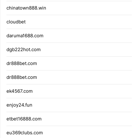
chinatown888.win
cloudbet
daruma1688.com
dgb222hot.com
dr888bet.com
dr888bet.com
ek4567.com
enjoy24.fun
etbet16888.com
eu369clubs.com