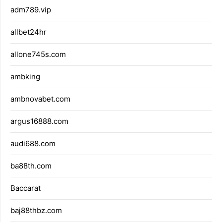
adm789.vip
allbet24hr
allone745s.com
ambking
ambnovabet.com
argus16888.com
audi688.com
ba88th.com
Baccarat
baj88thbz.com