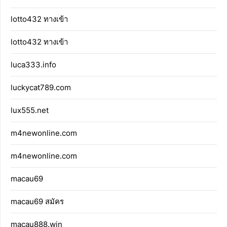
lotto432 ทางเข้า
lotto432 ทางเข้า
luca333.info
luckycat789.com
lux555.net
m4newonline.com
m4newonline.com
macau69
macau69 สมัคร
macau888.win