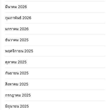
มีนาคม 2026
กุมภาพันธ์ 2026
มกราคม 2026
ธันวาคม 2025
พฤศจิกายน 2025
ตุลาคม 2025
กันยายน 2025
สิงหาคม 2025
กรกฎาคม 2025
มิถุนายน 2025