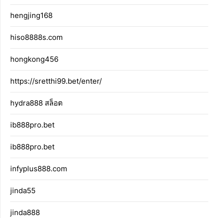
hengjing168
hiso8888s.com
hongkong456
https://sretthi99.bet/enter/
hydra888 สล็อต
ib888pro.bet
ib888pro.bet
infyplus888.com
jinda55
jinda888