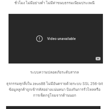
ชั่วโมง ไม่มีอย่างต่ำ ไม่มีค่าขนบธรรมเนียมประเพณี
ระบบความปลอดภัยระดับสากล
ธุรกรรมทุกสิ่งใน zeus88 ไม่มีอันตรายด้วยระบบ SSL 256-bit
ข้อมูลลูกค้าถูกเข้ารหัสอย่างแน่นหนา ป้องกันการรั่วไหลหรือ
การเช็ดกจู่โจมจากด้านนอก