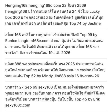
Hengjing168 hengjing168d.com 22 สิงหา 2569
hengjing168 บริการเกมคาสิโน ครบครัน 24 ชั่วโมง Lucky
box 300 บาท กล่องสุ่มเฮงเฮง รับเครดิตฟรี ยูสเดียว เล่นได้ทุก
เกม เครดิตฟรี แจก เครดิตฟรี เยอะที่สุด Top 74 by Jestine
สล็อต168 คาสิโนครบทุกค่าย เข้าเล่นง่าย ฟีลดี Top 99 by
Eunice tangtem168e.com ฝากมาคุ้มค่า ไม่กินมาม่าแน่นอน
ฝาก-ถอน อัตโนมัติ คัดมาแล้ว เล่นได้ทุกเกม สล็อต168 ของ
รางวัลกำลังรอ เจ้าของใหม่ 19 JUL 2026
สล็อต888 websiteตรง สล็อตเว็บตรง 2026 ประสบการณ์เล่น
ยุคใหม่ ระบบเสถียร พร้อมเกมให้เลือกมากมาย casino เว็บใหญ่
ทดลองเล่น Top 52 by Mindy Jin888.asia 16 กันยายน 26
บาคาร่า 27 Sep 69 sexy168 เปิดมุมมองใหม่ของเกมบาคาร่า
ทุกยอดฝาก 10% รองรับทุกธนาคาร ถอนเร็วทันใจ สัมผัสโต๊ะสด
ระดับพรีเมียม บาคาร่า สมัครปุ๊บ รับโปรปั๊บ Top 45 by Erik
sexy168c.com