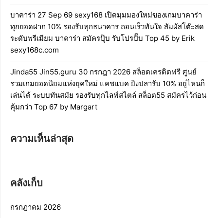
บาคาร่า 27 Sep 69 sexy168 เปิดมุมมองใหม่ของเกมบาคาร่า
ทุกยอดฝาก 10% รองรับทุกธนาคาร ถอนเร็วทันใจ สัมผัสโต๊ะสด
ระดับพรีเมียม บาคาร่า สมัครปุ๊บ รับโปรปั๊บ Top 45 by Erik
sexy168c.com
Jinda55 Jin55.guru 30 กรกฎา 2026 สล็อตเครดิตฟรี ศูนย์
รวมเกมยอดนิยมแห่งยุคใหม่ แคชแบค ยิงปลารับ 10% อยู่ไหนก็
เล่นได้ ระบบทันสมัย รองรับทุกไลฟ์สไตล์ สล็อต55 สมัครไว้ก่อน
คุ้มกว่า Top 67 by Margart
ความเห็นล่าสุด
คลังเก็บ
กรกฎาคม 2026