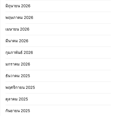
มิถุนายน 2026
พฤษภาคม 2026
เมษายน 2026
มีนาคม 2026
กุมภาพันธ์ 2026
มกราคม 2026
ธันวาคม 2025
พฤศจิกายน 2025
ตุลาคม 2025
กันยายน 2025