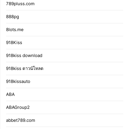
789pluss.com
888pg
8lots.me
918Kiss
918kiss download
918kiss ดาวน์โหลด
918kissauto
ABA
ABAGroup2
abbet789.com