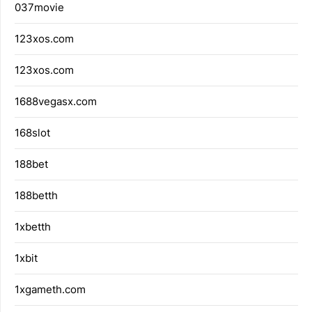
037movie
123xos.com
123xos.com
1688vegasx.com
168slot
188bet
188betth
1xbetth
1xbit
1xgameth.com