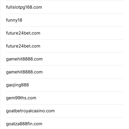
fullslotpg168.com
funny18
future24bet.com
future24bet.com
gamehit8888.com
gamehit8888.com
gaojing888
gem99ths.com
goatbetroyalcasino.com
goatza888fin.com