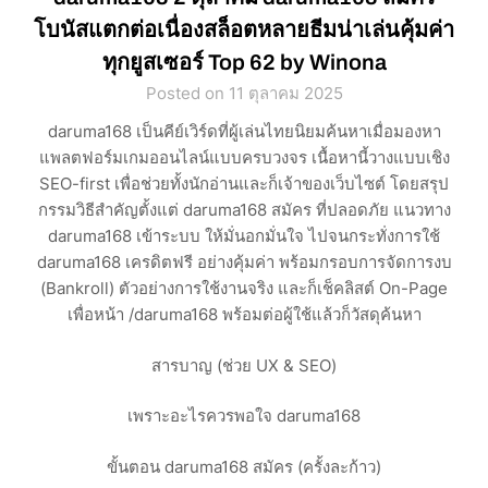
โบนัสแตกต่อเนื่องสล็อตหลายธีมน่าเล่นคุ้มค่า
ทุกยูสเซอร์ Top 62 by Winona
Posted on 11 ตุลาคม 2025
daruma168 เป็นคีย์เวิร์ดที่ผู้เล่นไทยนิยมค้นหาเมื่อมองหา
แพลตฟอร์มเกมออนไลน์แบบครบวงจร เนื้อหานี้วางแบบเชิง
SEO-first เพื่อช่วยทั้งนักอ่านและก็เจ้าของเว็บไซต์ โดยสรุป
กรรมวิธีสำคัญตั้งแต่ daruma168 สมัคร ที่ปลอดภัย แนวทาง
daruma168 เข้าระบบ ให้มั่นอกมั่นใจ ไปจนกระทั่งการใช้
daruma168 เครดิตฟรี อย่างคุ้มค่า พร้อมกรอบการจัดการงบ
(Bankroll) ตัวอย่างการใช้งานจริง และก็เช็คลิสต์ On-Page
เพื่อหน้า /daruma168 พร้อมต่อผู้ใช้แล้วก็วัสดุค้นหา
สารบาญ (ช่วย UX & SEO)
เพราะอะไรควรพอใจ daruma168
ขั้นตอน daruma168 สมัคร (ครั้งละก้าว)