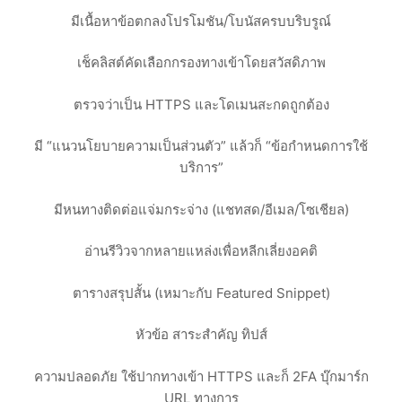
มีเนื้อหาข้อตกลงโปรโมชัน/โบนัสครบบริบรูณ์
เช็คลิสต์คัดเลือกกรองทางเข้าโดยสวัสดิภาพ
ตรวจว่าเป็น HTTPS และโดเมนสะกดถูกต้อง
มี “แนวนโยบายความเป็นส่วนตัว” แล้วก็ “ข้อกำหนดการใช้
บริการ”
มีหนทางติดต่อแจ่มกระจ่าง (แชทสด/อีเมล/โซเชียล)
อ่านรีวิวจากหลายแหล่งเพื่อหลีกเลี่ยงอคติ
ตารางสรุปสั้น (เหมาะกับ Featured Snippet)
หัวข้อ สาระสำคัญ ทิปส์
ความปลอดภัย ใช้ปากทางเข้า HTTPS และก็ 2FA บุ๊กมาร์ก
URL ทางการ