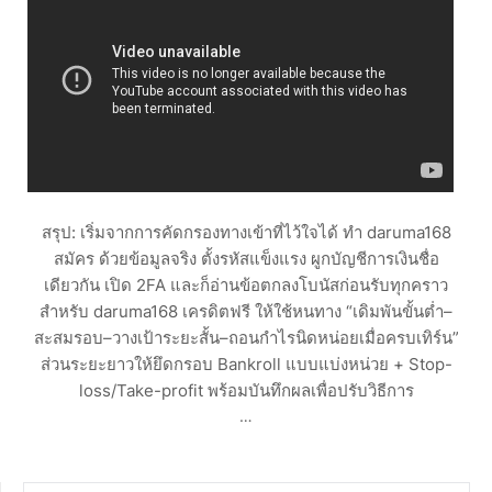
สรุป: เริ่มจากการคัดกรองทางเข้าที่ไว้ใจได้ ทำ daruma168
สมัคร ด้วยข้อมูลจริง ตั้งรหัสแข็งแรง ผูกบัญชีการเงินชื่อ
เดียวกัน เปิด 2FA และก็อ่านข้อตกลงโบนัสก่อนรับทุกคราว
สำหรับ daruma168 เครดิตฟรี ให้ใช้หนทาง “เดิมพันขั้นต่ำ–
สะสมรอบ–วางเป้าระยะสั้น–ถอนกำไรนิดหน่อยเมื่อครบเทิร์น”
ส่วนระยะยาวให้ยึดกรอบ Bankroll แบบแบ่งหน่วย + Stop-
loss/Take-profit พร้อมบันทึกผลเพื่อปรับวิธีการ
…