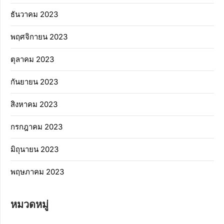
ธันวาคม 2023
พฤศจิกายน 2023
ตุลาคม 2023
กันยายน 2023
สิงหาคม 2023
กรกฎาคม 2023
มิถุนายน 2023
พฤษภาคม 2023
หมวดหมู่