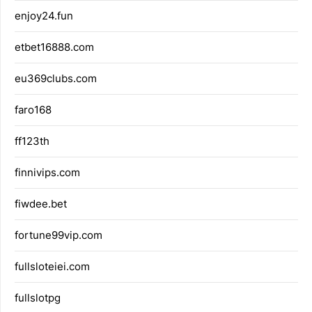
enjoy24.fun
etbet16888.com
eu369clubs.com
faro168
ff123th
finnivips.com
fiwdee.bet
fortune99vip.com
fullsloteiei.com
fullslotpg