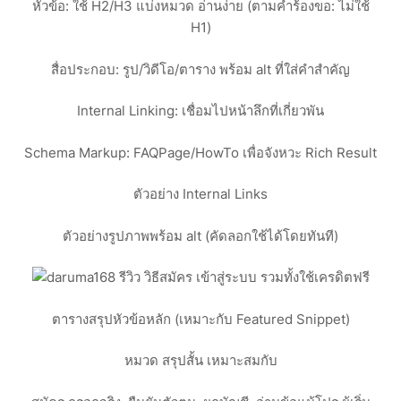
หัวข้อ: ใช้ H2/H3 แบ่งหมวด อ่านง่าย (ตามคำร้องขอ: ไม่ใช้
H1)
สื่อประกอบ: รูป/วิดีโอ/ตาราง พร้อม alt ที่ใส่คำสำคัญ
Internal Linking: เชื่อมไปหน้าลึกที่เกี่ยวพัน
Schema Markup: FAQPage/HowTo เพื่อจังหวะ Rich Result
ตัวอย่าง Internal Links
ตัวอย่างรูปภาพพร้อม alt (คัดลอกใช้ได้โดยทันที)
ตารางสรุปหัวข้อหลัก (เหมาะกับ Featured Snippet)
หมวด สรุปสั้น เหมาะสมกับ