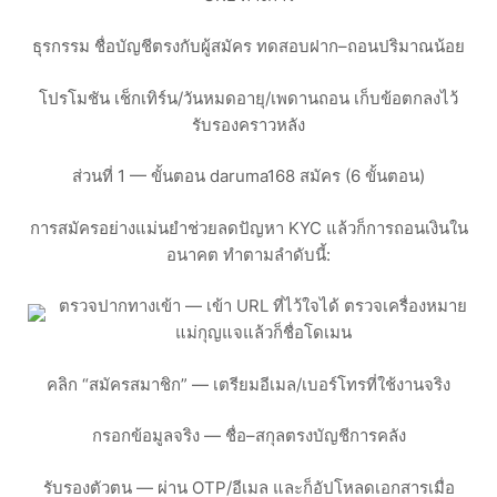
ธุรกรรม ชื่อบัญชีตรงกับผู้สมัคร ทดสอบฝาก–ถอนปริมาณน้อย
โปรโมชัน เช็กเทิร์น/วันหมดอายุ/เพดานถอน เก็บข้อตกลงไว้
รับรองคราวหลัง
ส่วนที่ 1 — ขั้นตอน daruma168 สมัคร (6 ขั้นตอน)
การสมัครอย่างแม่นยำช่วยลดปัญหา KYC แล้วก็การถอนเงินใน
อนาคต ทำตามลำดับนี้:
ตรวจปากทางเข้า — เข้า URL ที่ไว้ใจได้ ตรวจเครื่องหมาย
แม่กุญแจแล้วก็ชื่อโดเมน
คลิก “สมัครสมาชิก” — เตรียมอีเมล/เบอร์โทรที่ใช้งานจริง
กรอกข้อมูลจริง — ชื่อ–สกุลตรงบัญชีการคลัง
รับรองตัวตน — ผ่าน OTP/อีเมล และก็อัปโหลดเอกสารเมื่อ