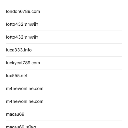
london6789.com
lotto432 ทางเข้า
lotto432 ทางเข้า
luca333.info
luckycat789.com
lux555.net
m4newonline.com
m4newonline.com
macau69
macau69 สมัคร