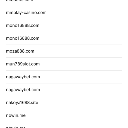
mmplay-casino.com
mono16888.com
mono16888.com
moza888.com
mun789slot.com
nagawaybet.com
nagawaybet.com
nakoya1688.site
nbwin.me