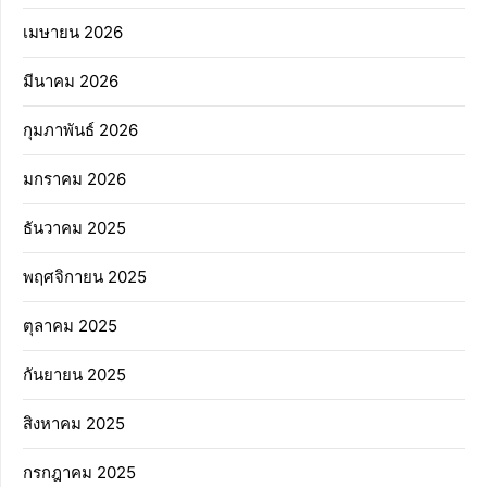
เมษายน 2026
มีนาคม 2026
กุมภาพันธ์ 2026
มกราคม 2026
ธันวาคม 2025
พฤศจิกายน 2025
ตุลาคม 2025
กันยายน 2025
สิงหาคม 2025
กรกฎาคม 2025