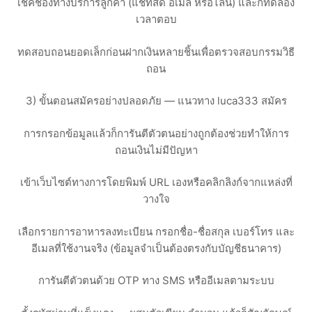
เช็คช่องทางบริการลูกค้า (แชทสด อีเมล หรือไลน์) และก็ทดลอง
เวลาตอบ
ทดสอบถอนยอดเล็กก่อนฝากเงินหลายชิ้นเพื่อตรวจสอบกรรมวิธี
ถอน
3) ขั้นตอนสมัครอย่างปลอดภัย — แนวทาง luca333 สมัคร
การกรอกข้อมูลแล้วก็การันตีตัวตนอย่างถูกต้องช่วยทำให้การ
ถอนเงินไม่มีปัญหา
เข้าเว็บไซต์ทางการโดยพิมพ์ URL เองหรือคลิกลิงก์จากแหล่งที่
วางใจ
เลือกรายการอาหารลงทะเบียน กรอกชื่อ-ชื่อสกุล เบอร์โทร และ
อีเมลที่ใช้งานจริง (ข้อมูลจำเป็นต้องตรงกับบัญชีธนาคาร)
การันตีตัวตนด้วย OTP ทาง SMS หรืออีเมลตามระบบ