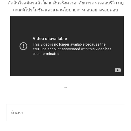
ตัดสินใจสมัครแล้วก็ฝากเงินจริงควรอาศัยการตรวจสอบรีวิว กฎ
เกณฑ์โปรโมชั่น และแนวนโยบายการถอนอย่างรอบคอบ
…
ค้นหา
สำหรับ: