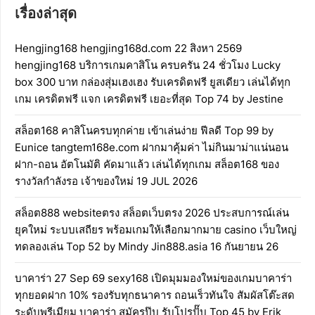
เรื่องล่าสุด
Hengjing168 hengjing168d.com 22 สิงหา 2569
hengjing168 บริการเกมคาสิโน ครบครัน 24 ชั่วโมง Lucky
box 300 บาท กล่องสุ่มเฮงเฮง รับเครดิตฟรี ยูสเดียว เล่นได้ทุก
เกม เครดิตฟรี แจก เครดิตฟรี เยอะที่สุด Top 74 by Jestine
สล็อต168 คาสิโนครบทุกค่าย เข้าเล่นง่าย ฟีลดี Top 99 by
Eunice tangtem168e.com ฝากมาคุ้มค่า ไม่กินมาม่าแน่นอน
ฝาก-ถอน อัตโนมัติ คัดมาแล้ว เล่นได้ทุกเกม สล็อต168 ของ
รางวัลกำลังรอ เจ้าของใหม่ 19 JUL 2026
สล็อต888 websiteตรง สล็อตเว็บตรง 2026 ประสบการณ์เล่น
ยุคใหม่ ระบบเสถียร พร้อมเกมให้เลือกมากมาย casino เว็บใหญ่
ทดลองเล่น Top 52 by Mindy Jin888.asia 16 กันยายน 26
บาคาร่า 27 Sep 69 sexy168 เปิดมุมมองใหม่ของเกมบาคาร่า
ทุกยอดฝาก 10% รองรับทุกธนาคาร ถอนเร็วทันใจ สัมผัสโต๊ะสด
ระดับพรีเมียม บาคาร่า สมัครปุ๊บ รับโปรปั๊บ Top 45 by Erik