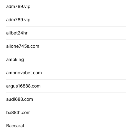
adm789.vip
adm789.vip
allbet24hr
allone745s.com
ambking
ambnovabet.com
argus16888.com
audi688.com
ba88th.com
Baccarat