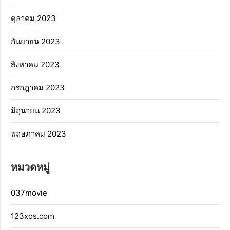
ตุลาคม 2023
กันยายน 2023
สิงหาคม 2023
กรกฎาคม 2023
มิถุนายน 2023
พฤษภาคม 2023
หมวดหมู่
037movie
123xos.com