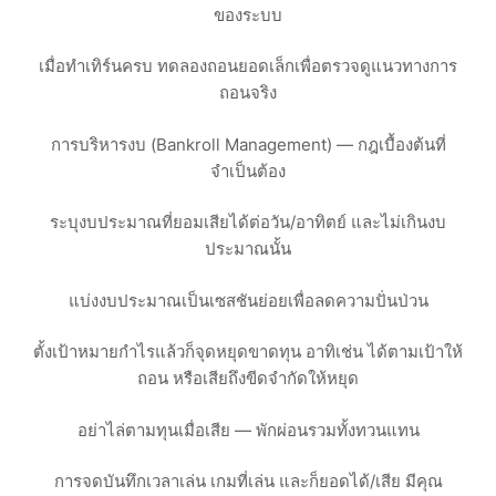
ของระบบ
เมื่อทำเทิร์นครบ ทดลองถอนยอดเล็กเพื่อตรวจดูแนวทางการ
ถอนจริง
การบริหารงบ (Bankroll Management) — กฎเบื้องต้นที่
จำเป็นต้อง
ระบุงบประมาณที่ยอมเสียได้ต่อวัน/อาทิตย์ และไม่เกินงบ
ประมาณนั้น
แบ่งงบประมาณเป็นเซสชันย่อยเพื่อลดความปั่นป่วน
ตั้งเป้าหมายกำไรแล้วก็จุดหยุดขาดทุน อาทิเช่น ได้ตามเป้าให้
ถอน หรือเสียถึงขีดจำกัดให้หยุด
อย่าไล่ตามทุนเมื่อเสีย — พักผ่อนรวมทั้งทวนแทน
การจดบันทึกเวลาเล่น เกมที่เล่น และก็ยอดได้/เสีย มีคุณ