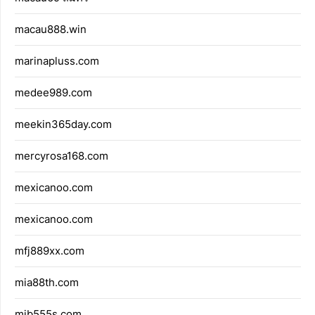
macau888.win
marinapluss.com
medee989.com
meekin365day.com
mercyrosa168.com
mexicanoo.com
mexicanoo.com
mfj889xx.com
mia88th.com
mib555s.com