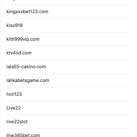
kingxxxbet123.com
kiss918
kitti999vip.com
ktv4sd.com
lala55-casino.com
lalikabetsgame.com
lion123
Live22
live22slot
lnw365bet.com