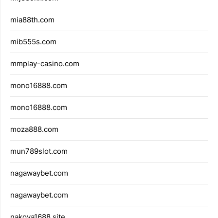
mia88th.com
mib555s.com
mmplay-casino.com
mono16888.com
mono16888.com
moza888.com
mun789slot.com
nagawaybet.com
nagawaybet.com
nakoya1688.site