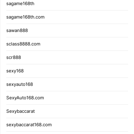
sagame168th
sagame168th.com
sawan888
sclass8888.com
scr888
sexy168
sexyauto168
SexyAuto168.com
Sexybaccarat
sexybaccarat168.com