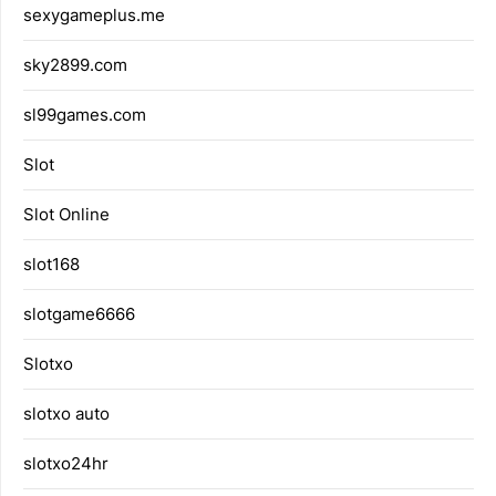
sexygameplus.me
sky2899.com
sl99games.com
Slot
Slot Online
slot168
slotgame6666
Slotxo
slotxo auto
slotxo24hr