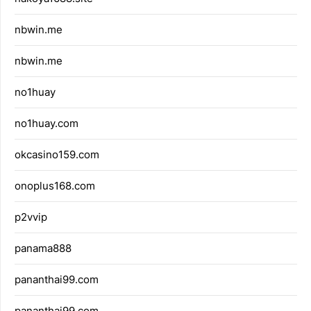
nbwin.me
nbwin.me
no1huay
no1huay.com
okcasino159.com
onoplus168.com
p2vvip
panama888
pananthai99.com
pananthai99.com