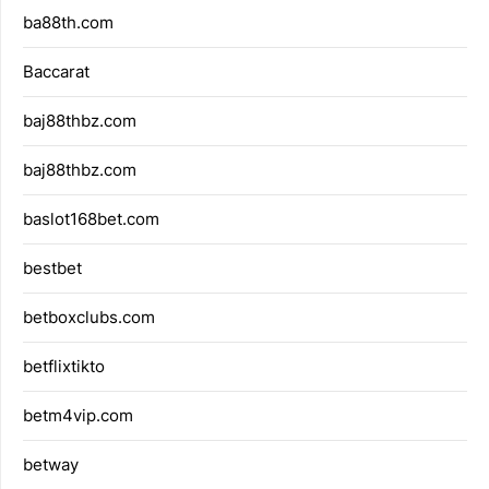
ba88th.com
Baccarat
baj88thbz.com
baj88thbz.com
baslot168bet.com
bestbet
betboxclubs.com
betflixtikto
betm4vip.com
betway