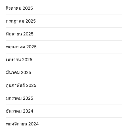
สิงหาคม 2025
กรกฎาคม 2025
มิถุนายน 2025
พฤษภาคม 2025
เมษายน 2025
มีนาคม 2025
กุมภาพันธ์ 2025
มกราคม 2025
ธันวาคม 2024
พฤศจิกายน 2024