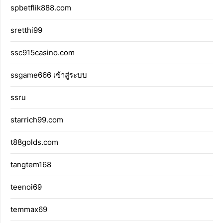
spbetflik888.com
sretthi99
ssc915casino.com
ssgame666 เข้าสู่ระบบ
ssru
starrich99.com
t88golds.com
tangtem168
teenoi69
temmax69