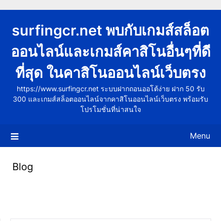
Skip
to
surfingcr.net พบกับเกมส์สล็อต
content
ออนไลน์และเกมส์คาสิโนอื่นๆที่ดี
ที่สุด ในคาสิโนออนไลน์เว็บตรง
https://www.surfingcr.net ระบบฝากถอนออโต้ง่าย ฝาก 50 รับ
300 และเกมส์สล็อตออนไลน์จากคาสิโนออนไลน์เว็บตรง พร้อมรับ
โปรโมชั่นที่น่าสนใจ
Menu
Blog