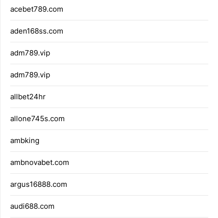
acebet789.com
aden168ss.com
adm789.vip
adm789.vip
allbet24hr
allone745s.com
ambking
ambnovabet.com
argus16888.com
audi688.com