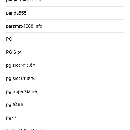
panda555
paramax1688.info
PG
PG Slot
pg slot ทางเข้า
pg slot เว็บตรง
pg SuperGame
pg สล็อต
pg77