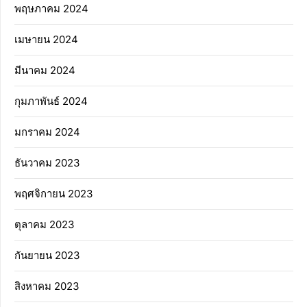
พฤษภาคม 2024
เมษายน 2024
มีนาคม 2024
กุมภาพันธ์ 2024
มกราคม 2024
ธันวาคม 2023
พฤศจิกายน 2023
ตุลาคม 2023
กันยายน 2023
สิงหาคม 2023