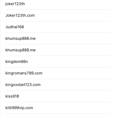
joker123th
Joker123th.com
Judhai168
khumsup888.me
khumsup888.me
kingdom66n
kingromans789.com
kingxxxbet123.com
kiss918
kitti999vip.com