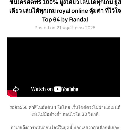
ชั่นเครดิตฟรี 100% ยูสเดียว เล่นได้ทุกเกม ยูส
เดียว เล่นได้ทุกเกม royal online คุ้มค่า ที่ไว้ใจ
Top 64 by Randal
Posted on 21 พฤศจิกายน 2025
รอยัล558 คาสิโนอันดับ 1 ในไทย เว็บไซต์ตรงไม่ผ่านเอเย่นต์
เล่นไม่มีอย่างต่ำ ถอนไวใน 30 วินาที
ถ้าเอ๋ยถึงการพนันออนไลน์ในยุคนี้ บอกเลยว่าตัวเลือกมีเยอะ