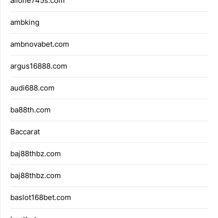
allone745s.com
ambking
ambnovabet.com
argus16888.com
audi688.com
ba88th.com
Baccarat
baj88thbz.com
baj88thbz.com
baslot168bet.com