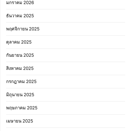
มกราคม 2026
ธันวาคม 2025
พฤศจิกายน 2025
ตุลาคม 2025
กันยายน 2025
สิงหาคม 2025
กรกฎาคม 2025
มิถุนายน 2025
พฤษภาคม 2025
เมษายน 2025