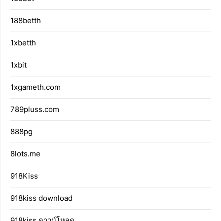
188betth
1xbetth
1xbit
1xgameth.com
789pluss.com
888pg
8lots.me
918Kiss
918kiss download
918kiss ดาวน์โหลด