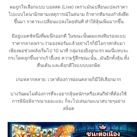
ผมถูกใจเลือกแบบ บอลสด (Live) เพราะมันเปลี่ยนแปลงราคา
ไปแบบไดนามิกตามเหตุการณ์ในสนาม ถ้าหากทีมรองกำลังฮึด
ขึ้นมา ราคาจะเปลี่ยนแปลงโดยทันที ทำให้ลุ้นเพิ่มมากขึ้น
มีอยู่แมตช์หนึ่งที่ผมนึกออกดี ในขณะนั้นผมแทงทีมรองแบบ
ราคากลางเพราะว่ามองฟอร์มแล้วอย่างไรก็มีโอกาสกลับมา
เพียงพอช่วงหลังเริ่มไป 10 นาที กลุ่มรองยิงลูกแรก ผมนี่แทบจะ
กระโดดลุกขึ้นจากเก้าอี้เลย ความรู้สึกขณะนั้น…มันอีกทั้งลุ้น ทั้ง
ตื่นเต้น และดีอกดีใจแบบบอกผิด
เกมหลากหลาย: เวลาต้องการผ่อนคลายก็มีให้เลือกมาก
บางวันผมไม่ต้องการที่จะอยากลุ้นหนักๆหรือเล่นกีฬาที่ต้องใช้
การพินิจพิจารณาเยอะแยะ ก็จะไปเล่นเกมแนวสบายๆอย่าง
สล็อต