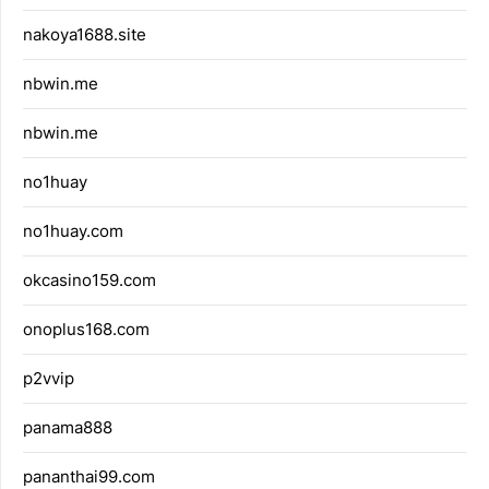
nakoya1688.site
nbwin.me
nbwin.me
no1huay
no1huay.com
okcasino159.com
onoplus168.com
p2vvip
panama888
pananthai99.com