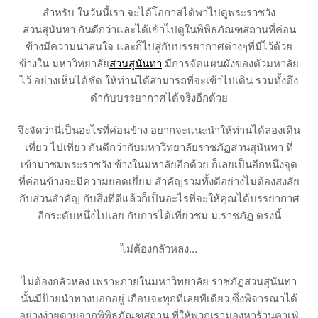
สำหรับ ในวันนี้เรา จะได้โอกาสได้พาไปดูพระราชวัง
สวนสุนันทา กันดีกว่าและได้เข้าไปดูในพิพิธภัณฑสถานที่ค่อน
ข้างมีความน่าสนใจ และก็ไปสู่กับบรรยากาศต่างๆที่มีไว้ด้วย
ข้างใน มหาวิทยาลัย
สวนสุนันทา
มีการจัดแผนผังของตัวมหาลัย
ไว้ อย่างเห็นได้ชัด ให้ท่านได้สามารถที่จะเข้าไปเดิน รวมทั้งดึง
ดำกับบรรยากาศได้จริงอีกด้วย
จึงจัดว่านี่เป็นอะไรที่ค่อนข้าง อยากจะแนะนำให้ท่านได้ลองเดิน
เที่ยว ไปเที่ยว กันดีกว่ากับมหาวิทยาลัยราชภัฏสวนสุนันทา ที่
เข้ามาชมพระราชวัง ข้างในมหาลัยอีกด้วย ก็เลยเป็นอีกหนึ่งจุด
ที่ค่อนข้างจะมีความยอดเยี่ยม สำคัญรวมทั้งดีอย่างไม่ต้องสงสัย
กับส่วนสำคัญ กับสิ่งที่ดีแล้วก็เป็นอะไรที่จะให้คุณได้บรรยากาศ
อีกระดับหนึ่งไปเลย กับการได้เที่ยวชม ม.ราชภัฏ ตรงนี้
ไม่ต้องกลัวหลง…
ไม่ต้องกลัวหลง เพราะภายในมหาวิทยาลัย ราชภัฏสวนสุนันทา
นั้นมีป้ายนำทางบอกอยู่ เกือบจะทุกที่เลยทีเดียว ซึ่งพิจารณาได้
อย่างง่ายดายจากพิพิธภัณฑสถาน ที่ให้พวกเรามองหาร้านคาเฟ่