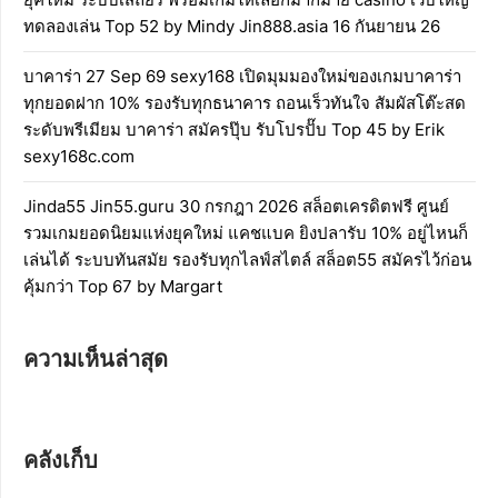
ทดลองเล่น Top 52 by Mindy Jin888.asia 16 กันยายน 26
บาคาร่า 27 Sep 69 sexy168 เปิดมุมมองใหม่ของเกมบาคาร่า
ทุกยอดฝาก 10% รองรับทุกธนาคาร ถอนเร็วทันใจ สัมผัสโต๊ะสด
ระดับพรีเมียม บาคาร่า สมัครปุ๊บ รับโปรปั๊บ Top 45 by Erik
sexy168c.com
Jinda55 Jin55.guru 30 กรกฎา 2026 สล็อตเครดิตฟรี ศูนย์
รวมเกมยอดนิยมแห่งยุคใหม่ แคชแบค ยิงปลารับ 10% อยู่ไหนก็
เล่นได้ ระบบทันสมัย รองรับทุกไลฟ์สไตล์ สล็อต55 สมัครไว้ก่อน
คุ้มกว่า Top 67 by Margart
ความเห็นล่าสุด
คลังเก็บ