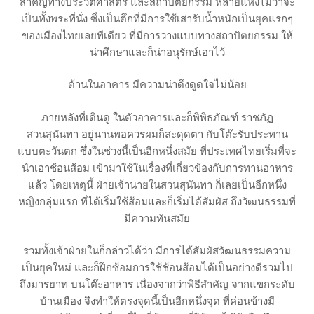
สำคัญทางประวัติศาสตร์ และสถาปัตยกรรม หลายแห่งไม่ว่าจะ
เป็นทั้งพระที่นั่ง ซึ่งเป็นตึกที่มีการใช้เสารับน้ำหนักเป็นยุคแรกๆ
ของเมืองไทยเลยทีเดียว ที่มีการวางแบบทางสถาปัตยกรรม ให้
น่าศึกษาและก็น่าอนุรักษ์เอาไว้
ด้านในอาคาร มีความน่าดึงดูดใจไม่น้อย
ภายหลังที่เดินดู ในตัวอาคารและก็พิพิธภัณฑ์ ราชภัฏ
สวนสุนันทา อยู่นานพอควรผมก็สะดุดตา กับโต๊ะรับประทาน
แบบตะวันตก ซึ่งในช่วงนี้เป็นอีกหนึ่งสมัย ที่ประเทศไทยเริ่มที่จะ
นำเอาช้อนส้อม เข้ามาใช้ในเรื่องที่เกี่ยวข้องกับการทานอาหาร
แล้ว โดยเหตุนี้ ฝ่ายเจ้านายในสวนสุนันทา ก็เลยเป็นอีกหนึ่ง
หญิงกลุ่มแรก ที่ได้เริ่มใช้ส้อมและก็เริ่มได้สัมผัส ถึงวัฒนธรรมที่
มีความทันสมัย
รวมทั้งเจ้าฝ่ายในก็กล่าวได้ว่า มีการได้สัมผัสวัฒนธรรมความ
เป็นยุคใหม่ และก็ฝึกซ้อมการใช้ช้อนส้อมได้เป็นอย่างดีรวมไป
ถึงมารยาท บนโต๊ะอาหาร เนื่องจากว่าพิธีสำคัญ จากแขกระดับ
บ้านเมือง จึงทำให้ตรงจุดนี้เป็นอีกหนึ่งจุด ที่ค่อนข้างมี