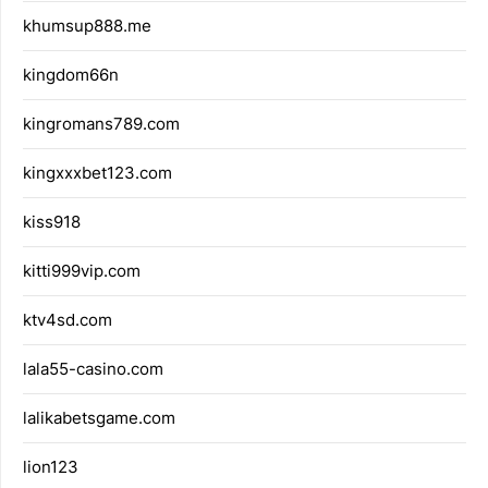
khumsup888.me
kingdom66n
kingromans789.com
kingxxxbet123.com
kiss918
kitti999vip.com
ktv4sd.com
lala55-casino.com
lalikabetsgame.com
lion123