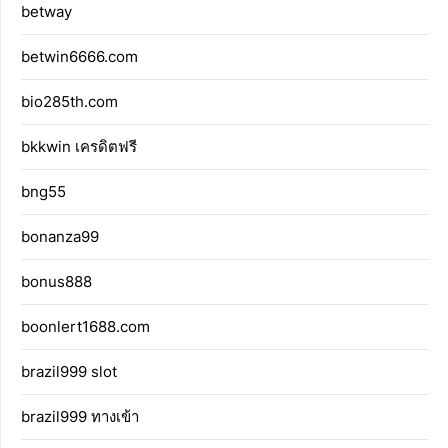
betway
betwin6666.com
bio285th.com
bkkwin เครดิตฟรี
bng55
bonanza99
bonus888
boonlert1688.com
brazil999 slot
brazil999 ทางเข้า