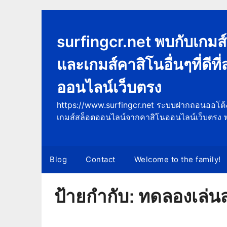
Skip
to
content
surfingcr.net พบกับเกมส
และเกมส์คาสิโนอื่นๆที่ดีที
ออนไลน์เว็บตรง
https://www.surfingcr.net ระบบฝากถอนออโต้ง
เกมส์สล็อตออนไลน์จากคาสิโนออนไลน์เว็บตรง พร
Blog
Contact
Welcome to the family!
ป้ายกำกับ:
ทดลองเล่นส