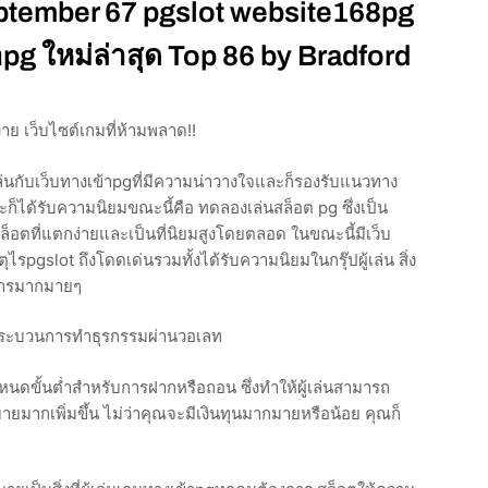
tember 67 pgslot website168pg
pg ใหม่ล่าสุด Top 86 by Bradford
าย เว็บไซต์เกมที่ห้ามพลาด!!
ือกเล่นกับเว็บทางเข้าpgที่มีความน่าวางใจและก็รองรับแนวทาง
ะก็ได้รับความนิยมขณะนี้คือ ทดลองเล่นสล็อต pg ซึ่งเป็น
มสล็อตที่แตกง่ายและเป็นที่นิยมสูงโดยตลอด ในขณะนี้มีเว็บ
ไรpgslot ถึงโดดเด่นรวมทั้งได้รับความนิยมในกรุ๊ปผู้เล่น สิ่ง
ะการมากมายๆ
บกระบวนการทำธุรกรรมผ่านวอเลท
นดขั้นต่ำสำหรับการฝากหรือถอน ซึ่งทำให้ผู้เล่นสามารถ
ยมากเพิ่มขึ้น ไม่ว่าคุณจะมีเงินทุนมากมายหรือน้อย คุณก็