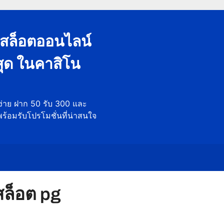
์สล็อตออนไลน์
่สุด ในคาสิโน
่าย ฝาก 50 รับ 300 และ
้อมรับโปรโมชั่นที่น่าสนใจ
ล็อต pg