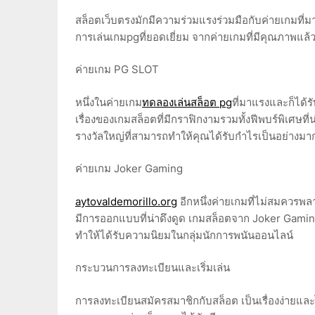
สล็อตเว็บตรงมักมีความร่วมแรงร่วมมือกับค่ายเกมที่มา
การเล่นเกมpgที่ยอดเยี่ยม จากค่ายเกมที่มีคุณภาพแล
ค่ายเกม PG SLOT
หนึ่งในค่ายเกม
ทดลองเล่นสล็อต pg
ที่มาแรงและก็ได้ร
เรื่องของเกมสล็อตที่มีกราฟิกงามรวมทั้งฟีพบร์พิเศษที
รางวัลใหญ่ที่สามารถทำให้คุณได้รับกำไรเป็นอย่างมา
ค่ายเกม Joker Gaming
aytovaldemorillo.org
อีกหนึ่งค่ายเกมที่ไม่สมควรพล
มีการออกแบบที่น่าดึงดูด เกมสล็อตจาก Joker Gaming 
ทำให้ได้รับความนิยมในกลุ่มนักการพนันออนไลน์
กระบวนการลงทะเบียนและเริ่มเล่น
การลงทะเบียนสมัครสมาชิกกับสล็อต เป็นเรื่องง่ายและไม