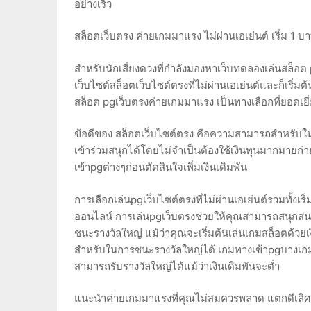
อย่างเร็ว
สล็อตเว็บตรง ค่ายเกมมาแรง ไม่ผ่านเอเย่นต์ เริ่ม 1 บ
สำหรับนักเสี่ยงดวงที่กำลังมองหาเว็บทดลองเล่นสล็
เว็บไซต์สล็อตเว็บไซต์ตรงที่ไม่ผ่านเอเย่นต์และก็เริ่ม
สล็อต pgเว็บตรงค่ายเกมมาแรง เป็นทางเลือกที่ยอดเย
ข้อดีของ สล็อตเว็บไซต์ตรง คือความสามารถสำหรับในก
เข้าร่วมสนุกได้โดยไม่จำเป็นต้องใช้เงินทุนมากมายก
เข้าpgต่างๆก่อนตัดสินใจเพิ่มเงินเดิมพัน
การเลือกเล่นpgเว็บไซต์ตรงที่ไม่ผ่านเอเย่นต์รวมทั้งเร
ออนไลน์ การเล่นpgเว็บตรงช่วยให้คุณสามารถสนุกสนา
ชนะรางวัลใหญ่ แม้ว่าคุณจะเริ่มต้นเล่นเกมสล็อตด้วยเง
สำหรับในการชนะรางวัลใหญ่ได้ เกมทางเข้าpgบางเกมมีอั
สามารถรับรางวัลใหญ่ได้แม้ว่าเงินเดิมพันจะต่ำ
แนะนำค่ายเกมมาแรงที่คุณไม่สมควรพลาด แตกดีเลิศ