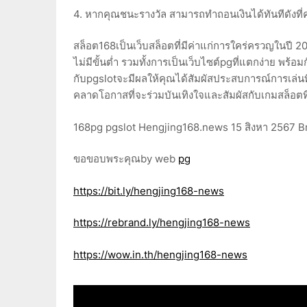
4. หากคุณชนะรางวัล สามารถทำถอนเงินได้ทันทีดังที
สล็อต168เป็นเว็บสล็อตที่มีค่าแก่การใคร่ครวญในป
ไม่มีขั้นต่ำ รวมทั้งการเป็นเว็บไซต์pgที่แตกง่าย พร้อ
กับpgslotจะมีผลให้คุณได้สัมผัสประสบการณ์การเล่นท
คลาดโอกาสที่จะร่วมบันเทิงใจและสัมผัสกับเกมสล็อตที่ดีเย
168pg pgslot Hengjing168.news 15 สิงหา 2567 Br
ขอขอบพระคุณby web
pg
https://bit.ly/hengjing168-news
https://rebrand.ly/hengjing168-news
https://wow.in.th/hengjing168-news