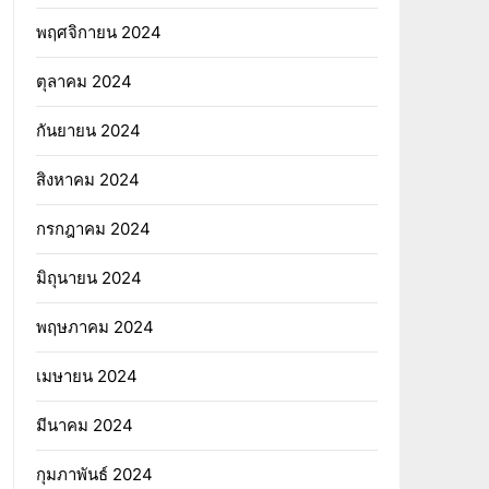
พฤศจิกายน 2024
ตุลาคม 2024
กันยายน 2024
สิงหาคม 2024
กรกฎาคม 2024
มิถุนายน 2024
พฤษภาคม 2024
เมษายน 2024
มีนาคม 2024
กุมภาพันธ์ 2024