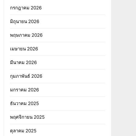
กรกฎาคม 2026
มิถุนายน 2026
พฤษภาคม 2026
เมษายน 2026
มีนาคม 2026
กุมภาพันธ์ 2026
มกราคม 2026
ธันวาคม 2025
พฤศจิกายน 2025
ตุลาคม 2025