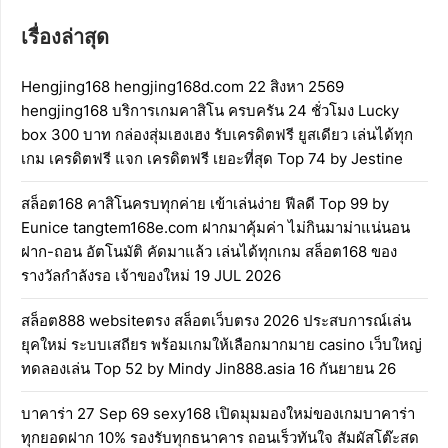
เรื่องล่าสุด
Hengjing168 hengjing168d.com 22 สิงหา 2569
hengjing168 บริการเกมคาสิโน ครบครัน 24 ชั่วโมง Lucky
box 300 บาท กล่องสุ่มเฮงเฮง รับเครดิตฟรี ยูสเดียว เล่นได้ทุก
เกม เครดิตฟรี แจก เครดิตฟรี เยอะที่สุด Top 74 by Jestine
สล็อต168 คาสิโนครบทุกค่าย เข้าเล่นง่าย ฟีลดี Top 99 by
Eunice tangtem168e.com ฝากมาคุ้มค่า ไม่กินมาม่าแน่นอน
ฝาก-ถอน อัตโนมัติ คัดมาแล้ว เล่นได้ทุกเกม สล็อต168 ของ
รางวัลกำลังรอ เจ้าของใหม่ 19 JUL 2026
สล็อต888 websiteตรง สล็อตเว็บตรง 2026 ประสบการณ์เล่น
ยุคใหม่ ระบบเสถียร พร้อมเกมให้เลือกมากมาย casino เว็บใหญ่
ทดลองเล่น Top 52 by Mindy Jin888.asia 16 กันยายน 26
บาคาร่า 27 Sep 69 sexy168 เปิดมุมมองใหม่ของเกมบาคาร่า
ทุกยอดฝาก 10% รองรับทุกธนาคาร ถอนเร็วทันใจ สัมผัสโต๊ะสด