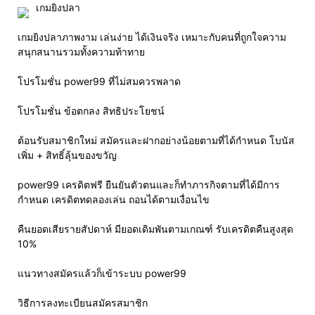
เกมยิงปลา
เกมยิงปลาภาพงาม เล่นง่าย ได้เงินจริง เหมาะกับคนที่ถูกใจความ
สนุกสนานรวมทั้งความท้าทาย
โปรโมชั่น power99 ที่ไม่สมควรพลาด
โปรโมชั่น ข้อตกลง สิทธิประโยชน์
ต้อนรับสมาชิกใหม่ สมัครและฝากอย่างน้อยตามที่ได้กำหนด โบนัส
เพิ่ม + สิทธิ์ลุ้นของขวัญ
power99 เครดิตฟรี ยืนยันตัวตนและก็ทำภารกิจตามที่ได้มีการ
กำหนด เครดิตทดลองเล่น ถอนได้ตามเงื่อนไข
คืนยอดเสียรายสัปดาห์ มียอดเดิมพันตามเกณฑ์ รับเครดิตคืนสูงสุด
10%
แนวทางสมัครแล้วก็เข้าระบบ power99
วิธีการลงทะเบียนสมัครสมาชิก