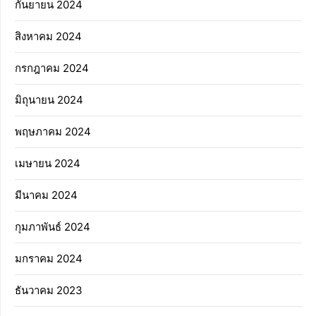
กันยายน 2024
สิงหาคม 2024
กรกฎาคม 2024
มิถุนายน 2024
พฤษภาคม 2024
เมษายน 2024
มีนาคม 2024
กุมภาพันธ์ 2024
มกราคม 2024
ธันวาคม 2023