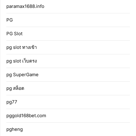
paramax1688.info
PG
PG Slot
pg slot ทางเข้า
pg slot เว็บตรง
pg SuperGame
pg สล็อต
pg77
pggold168bet.com
pgheng