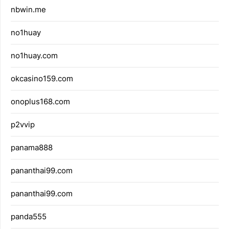
nbwin.me
no1huay
no1huay.com
okcasino159.com
onoplus168.com
p2vvip
panama888
pananthai99.com
pananthai99.com
panda555