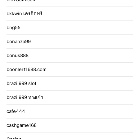
bkkwin เครดิตฟรี
bng55
bonanza99
bonus888
boonlert1688.com
brazil999 slot
brazil999 ทางเข้า
cafe444
cashgame168