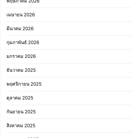
พฤษภาคม 2026
เมษายน 2026
มีนาคม 2026
กุมภาพันธ์ 2026
มกราคม 2026
ธันวาคม 2025
พฤศจิกายน 2025
ตุลาคม 2025
กันยายน 2025
สิงหาคม 2025