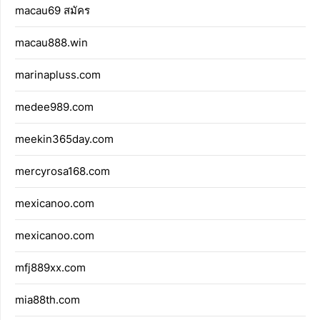
macau69 สมัคร
macau888.win
marinapluss.com
medee989.com
meekin365day.com
mercyrosa168.com
mexicanoo.com
mexicanoo.com
mfj889xx.com
mia88th.com