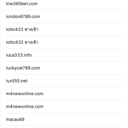
lnw365bet.com
london6789.com
lotto432 ทางเข้า
lotto432 ทางเข้า
luca333.info
luckycat789.com
lux555.net
m4newonline.com
m4newonline.com
macau69