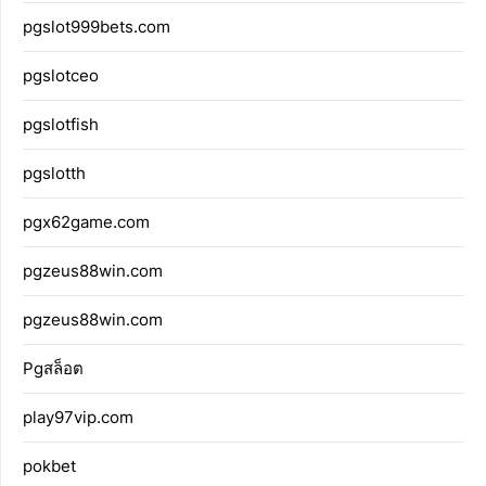
pgslot999bets.com
pgslotceo
pgslotfish
pgslotth
pgx62game.com
pgzeus88win.com
pgzeus88win.com
Pgสล็อต
play97vip.com
pokbet