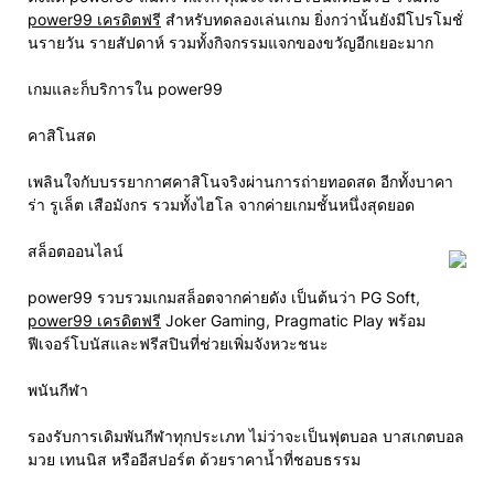
power99 เครดิตฟรี
สำหรับทดลองเล่นเกม ยิ่งกว่านั้นยังมีโปรโมชั่
นรายวัน รายสัปดาห์ รวมทั้งกิจกรรมแจกของขวัญอีกเยอะมาก
เกมและก็บริการใน power99
คาสิโนสด
เพลินใจกับบรรยากาศคาสิโนจริงผ่านการถ่ายทอดสด อีกทั้งบาคา
ร่า รูเล็ต เสือมังกร รวมทั้งไฮโล จากค่ายเกมชั้นหนึ่งสุดยอด
สล็อตออนไลน์
power99 รวบรวมเกมสล็อตจากค่ายดัง เป็นต้นว่า PG Soft,
power99 เครดิตฟรี
Joker Gaming, Pragmatic Play พร้อม
ฟีเจอร์โบนัสและฟรีสปินที่ช่วยเพิ่มจังหวะชนะ
พนันกีฬา
รองรับการเดิมพันกีฬาทุกประเภท ไม่ว่าจะเป็นฟุตบอล บาสเกตบอล
มวย เทนนิส หรืออีสปอร์ต ด้วยราคาน้ำที่ชอบธรรม