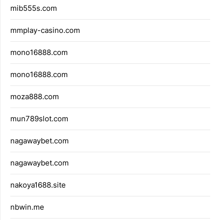
mib555s.com
mmplay-casino.com
mono16888.com
mono16888.com
moza888.com
mun789slot.com
nagawaybet.com
nagawaybet.com
nakoya1688.site
nbwin.me