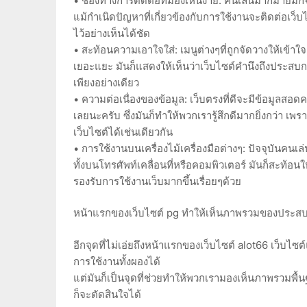
• ช่องทางการติดต่อที่มองเห็นง่าย: คนเล่นมากมายมัก
แม้กำเนิดปัญหาที่เกี่ยวข้องกับการใช้งานจะติดต่อเว็
ไว้อย่างเห็นได้ชัด
• สะท้อนความเอาใจใส่: เมนูต่างๆที่ถูกจัดวางให้เข้
เยอะแยะ มันก็แสดงให้เห็นว่าเว็บไซต์คำนึงถึงประสบ
เพียงอย่างเดียว
• ความต่อเนื่องของข้อมูล: เว็บตรงที่ดีจะมีข้อมูลสอด
เลยนะครับ ซึ่งมันก็ทำให้พวกเรารู้สึกดีมากยิ่งกว่า เพ
เว็บไซต์ได้เช่นเดียวกัน
• การใช้งานบนเครื่องไม้เครื่องมือต่างๆ: ปัจจุบันคนเ
ทั้งบนโทรศัพท์เคลื่อนที่หรือคอมพิวเตอร์ มันก็สะท้อ
รองรับการใช้งานเว็บมากขึ้นเรื่อยๆด้วย
หน้าแรกของเว็บไซต์ pg ทำให้เห็นภาพรวมของประสบก
อีกจุดที่ไม่เอ่ยถึงหน้าแรกของเว็บไซต์ alot66 เว็บไซ
การใช้งานทั้งผองได้
แต่มันก็เป็นจุดที่ช่วยทำให้พวกเรามองเห็นภาพรวมพื้นฐ
ก็จะตัดสินใจได้