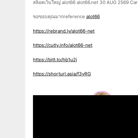
สล็อตเว็บใหญ่ alot66 alot66.net 30 AUG 2569 Car
ขอขอบคุณมากreference
alot66
https://rebrand.ly/alot66-net
https://cutly.info/alot66-net
https://bitt.to/hb1u2j
https://shorturl.asia/f3yRG