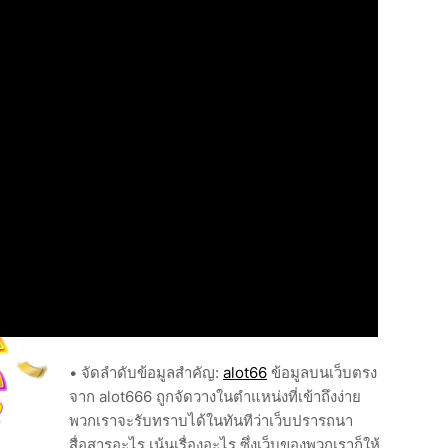
• จัดลำดับข้อมูลสำคัญ:
alot66
ข้อมูลบนเว็บตรง
จาก alot666 ถูกจัดวางในตำแหน่งที่เข้าถึงง่าย
พวกเราจะรับทราบได้ในทันทีว่าเว็บปรารถนา
สื่อสารอะไร เน้นเรื่องอะไร ซึ่งเว็บของพวกเราก็ให้