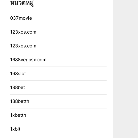
หมวดหมู่
037movie
123xos.com
123xos.com
1688vegasx.com
168slot
188bet
188betth
1xbetth
1xbit