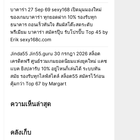
บาคาร่า 27 Sep 69 sexy168 เปิดมุมมองใหม่
ของเกมบาคาร่า ทุกยอดฝาก 10% รองรับทุก
ธนาคาร ถอนเร็วทันใจ สัมผัสโต๊ะสดระดับ
พรีเมียม บาคาร่า สมัครปุ๊บ รับโปรปั๊บ Top 45 by
Erik sexy168c.com
Jinda55 Jin55.guru 30 กรกฎา 2026 สล็อต
เครดิตฟรี ศูนย์รวมเกมยอดนิยมแห่งยุคใหม่ แคช
แบค ยิงปลารับ 10% อยู่ไหนก็เล่นได้ ระบบทัน
สมัย รองรับทุกไลฟ์สไตล์ สล็อต55 สมัครไว้ก่อน
คุ้มกว่า Top 67 by Margart
ความเห็นล่าสุด
คลังเก็บ