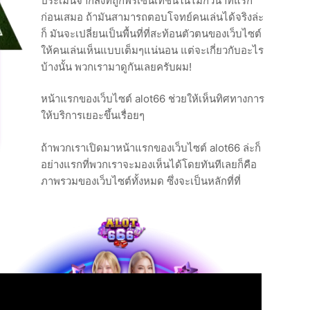
ประเมินจากสิ่งที่ถูกพรีเซนเทชั่นในไม่กี่วินาทีแรก
ก่อนเสมอ ถ้ามันสามารถตอบโจทย์คนเล่นได้จริงล่ะ
ก็ มันจะเปลี่ยนเป็นพื้นที่ที่สะท้อนตัวตนของเว็บไซต์
ให้คนเล่นเห็นแบบเต็มๆแน่นอน แต่จะเกี่ยวกับอะไร
บ้างนั้น พวกเรามาดูกันเลยครับผม!
หน้าแรกของเว็บไซต์ alot66 ช่วยให้เห็นทิศทางการ
ให้บริการเยอะขึ้นเรื่อยๆ
ถ้าพวกเราเปิดมาหน้าแรกของเว็บไซต์ alot66 ล่ะก็
อย่างแรกที่พวกเราจะมองเห็นได้โดยทันทีเลยก็คือ
ภาพรวมของเว็บไซต์ทั้งหมด ซึ่งจะเป็นหลักที่ที่