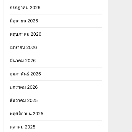
กรกฎาคม 2026
มิถุนายน 2026
พฤษภาคม 2026
เมษายน 2026
มีนาคม 2026
กุมภาพันธ์ 2026
มกราคม 2026
ธันวาคม 2025
พฤศจิกายน 2025
ตุลาคม 2025