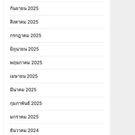
กันยายน 2025
สิงหาคม 2025
กรกฎาคม 2025
มิถุนายน 2025
พฤษภาคม 2025
เมษายน 2025
มีนาคม 2025
กุมภาพันธ์ 2025
มกราคม 2025
ธันวาคม 2024