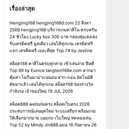
เรื่องล่าสุด
Hengjing168 hengjing168d.com 22 สิงหา
2569 hengjing168 บริการเกมคาสิโน ครบครัน
24 ชั่วโมง Lucky box 300 บาท กล่องสุ่มเฮงเฮง
รับเครดิตฟรี ยูสเดียว เล่นได้ทุกเกม เครดิตฟรี
แจก เครดิตฟรี เยอะที่สุด Top 74 by Jestine
สล็อต168 คาสิโนครบทุกค่าย เข้าเล่นง่าย ฟีลดี
Top 99 by Eunice tangtem168e.com ฝากมา
คุ้มค่า ไม่กินมาม่าแน่นอน ฝาก-ถอน อัตโนมัติ
คัดมาแล้ว เล่นได้ทุกเกม สล็อต168 ของรางวัล
กำลังรอ เจ้าของใหม่ 19 JUL 2026
สล็อต888 websiteตรง สล็อตเว็บตรง 2026
ประสบการณ์เล่นยุคใหม่ ระบบเสถียร พร้อมเกม
ให้เลือกมากมาย casino เว็บใหญ่ ทดลองเล่น
Top 52 by Mindy Jin888.asia 16 กันยายน 26