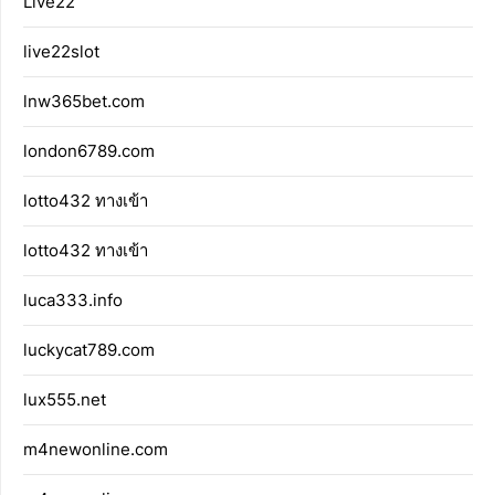
Live22
live22slot
lnw365bet.com
london6789.com
lotto432 ทางเข้า
lotto432 ทางเข้า
luca333.info
luckycat789.com
lux555.net
m4newonline.com