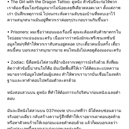
• The Girl with the Dragon Tattoo: ดูหนัง หัวข้อนี้จะก่อให้พวก
เราต้องเชื่อมโยงข้อมูลมากไม่น้อยเลยทีเดียวตลอดเวลา ตั้งแต่ภาพ
เก่า บันทึกเหตุการณ์ ไปจนกระทั่งความลับของบ้านที่หลบเอาไว้
ความสนุกสนานมันอยู่ที่พวกเราค่อยๆประกอบรวมกันขึ้นมา
• Prisoners: ผมเชื่อว่าตอนมองเรื่องนี้ คุณจะต้องสลับตัวฆาตกรใน
ใจบ่อยมากแน่นอนนะครับ เนื่องจากว่าหนังมักจะพรีเซนเทชั่นข้
อมูลใหม่ๆที่ทำให้พวกเราสับสนอยู่ตลอด ประเดี๋ยวคนนั้นครั้ง เดี๋ยว
คนนี้หน บอกเลยว่าสนุกมากมาย คนไหนยังไม่เคยดูต้องมองนะครับ
• Zodiac: นี่คือหนังไต่สวนที่อ้างอิงจากเหตุการณ์จริงด้วย สิ่งที่ผม
คิดว่าหัวข้อนี้น่าสนใจก็คือ มันเปิดพื้นที่ให้เราได้คิดและแปลความ
หมายจากข้อมูลไปพร้อมผู้แสดง ทำให้พวกเราบากบั่นเชื่อมโยงหลัก
ฐานและหาคำตอบไปพร้อมตัวละครด้วย
หนังสอบสวนบน ดูหนัง ที่ทำให้ต้องการแก้ปริศนาก่อนหนังเฉลยคำ
ตอบ
มันจะมีหนังไต่สวนบน 037movie ประเภทที่ว่า มิได้หลบซ่อนความ
จริงอย่างเดียว กลับสร้างความรู้สึกที่ทำให้เราอยากเดาตอนสุดท้าย
หรือหาตัวคนร้ายให้เจอก่อนเฉลยคำตอบด้วย แล้วก็ผมบอกเลยว่า
หนังประเภทนี้หลอกเราเก่งมากๆเลยล่ะครับ