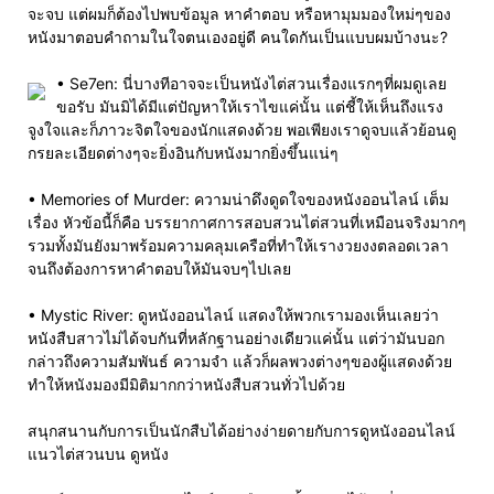
จะจบ แต่ผมก็ต้องไปพบข้อมูล หาคำตอบ หรือหามุมมองใหม่ๆของ
หนังมาตอบคำถามในใจตนเองอยู่ดี คนใดกันเป็นแบบผมบ้างนะ?
• Se7en: นี่บางทีอาจจะเป็นหนังไต่สวนเรื่องแรกๆที่ผมดูเลย
ขอรับ มันมิได้มีแต่ปัญหาให้เราไขแค่นั้น แต่ชี้ให้เห็นถึงแรง
จูงใจและก็ภาวะจิตใจของนักแสดงด้วย พอเพียงเราดูจบแล้วย้อนดู
กรยละเอียดต่างๆจะยิ่งอินกับหนังมากยิ่งขึ้นแน่ๆ
• Memories of Murder: ความน่าดึงดูดใจของหนังออนไลน์ เต็ม
เรื่อง หัวข้อนี้ก็คือ บรรยากาศการสอบสวนไต่สวนที่เหมือนจริงมากๆ
รวมทั้งมันยังมาพร้อมความคลุมเครือที่ทำให้เรางวยงงตลอดเวลา
จนถึงต้องการหาคำตอบให้มันจบๆไปเลย
• Mystic River: ดูหนังออนไลน์ แสดงให้พวกเรามองเห็นเลยว่า
หนังสืบสาวไม่ได้จบกันที่หลักฐานอย่างเดียวแค่นั้น แต่ว่ามันบอก
กล่าวถึงความสัมพันธ์ ความจำ แล้วก็ผลพวงต่างๆของผู้แสดงด้วย
ทำให้หนังมองมีมิติมากกว่าหนังสืบสวนทั่วไปด้วย
สนุกสนานกับการเป็นนักสืบได้อย่างง่ายดายกับการดูหนังออนไลน์
แนวไต่สวนบน ดูหนัง