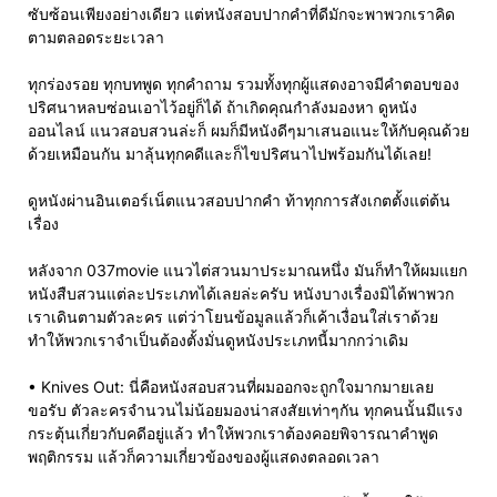
ซับซ้อนเพียงอย่างเดียว แต่หนังสอบปากคำที่ดีมักจะพาพวกเราคิด
ตามตลอดระยะเวลา
ทุกร่องรอย ทุกบทพูด ทุกคำถาม รวมทั้งทุกผู้แสดงอาจมีคำตอบของ
ปริศนาหลบซ่อนเอาไว้อยู่ก็ได้ ถ้าเกิดคุณกำลังมองหา ดูหนัง
ออนไลน์ แนวสอบสวนล่ะก็ ผมก็มีหนังดีๆมาเสนอแนะให้กับคุณด้วย
ด้วยเหมือนกัน มาลุ้นทุกคดีและก็ไขปริศนาไปพร้อมกันได้เลย!
ดูหนังผ่านอินเตอร์เน็ตแนวสอบปากคำ ท้าทุกการสังเกตตั้งแต่ต้น
เรื่อง
หลังจาก 037movie แนวไต่สวนมาประมาณหนึ่ง มันก็ทำให้ผมแยก
หนังสืบสวนแต่ละประเภทได้เลยล่ะครับ หนังบางเรื่องมิได้พาพวก
เราเดินตามตัวละคร แต่ว่าโยนข้อมูลแล้วก็เค้าเงื่อนใส่เราด้วย
ทำให้พวกเราจำเป็นต้องตั้งมั่นดูหนังประเภทนี้มากกว่าเดิม
• Knives Out: นี่คือหนังสอบสวนที่ผมออกจะถูกใจมากมายเลย
ขอรับ ตัวละครจำนวนไม่น้อยมองน่าสงสัยเท่าๆกัน ทุกคนนั้นมีแรง
กระตุ้นเกี่ยวกับคดีอยู่แล้ว ทำให้พวกเราต้องคอยพิจารณาคำพูด
พฤติกรรม แล้วก็ความเกี่ยวข้องของผู้แสดงตลอดเวลา