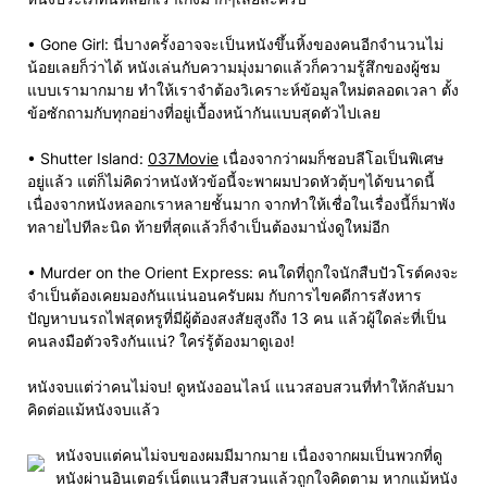
• Gone Girl: นี่บางครั้งอาจจะเป็นหนังขึ้นหิ้งของคนอีกจำนวนไม่
น้อยเลยก็ว่าได้ หนังเล่นกับความมุ่งมาดแล้วก็ความรู้สึกของผู้ชม
แบบเรามากมาย ทำให้เราจำต้องวิเคราะห์ข้อมูลใหม่ตลอดเวลา ตั้ง
ข้อซักถามกับทุกอย่างที่อยู่เบื้องหน้ากันแบบสุดตัวไปเลย
• Shutter Island:
037Movie
เนื่องจากว่าผมก็ชอบลีโอเป็นพิเศษ
อยู่แล้ว แต่ก็ไม่คิดว่าหนังหัวข้อนี้จะพาผมปวดหัวตุ้บๆได้ขนาดนี้
เนื่องจากหนังหลอกเราหลายชั้นมาก จากทำให้เชื่อในเรื่องนี้ก็มาพัง
ทลายไปทีละนิด ท้ายที่สุดแล้วก็จำเป็นต้องมานั่งดูใหม่อีก
• Murder on the Orient Express: คนใดที่ถูกใจนักสืบปัวโรต์คงจะ
จำเป็นต้องเคยมองกันแน่นอนครับผม กับการไขคดีการสังหาร
ปัญหาบนรถไฟสุดหรูที่มีผู้ต้องสงสัยสูงถึง 13 คน แล้วผู้ใดล่ะที่เป็น
คนลงมือตัวจริงกันแน่? ใคร่รู้ต้องมาดูเอง!
หนังจบแต่ว่าคนไม่จบ! ดูหนังออนไลน์ แนวสอบสวนที่ทำให้กลับมา
คิดต่อแม้หนังจบแล้ว
หนังจบแต่คนไม่จบของผมมีมากมาย เนื่องจากผมเป็นพวกที่ดู
หนังผ่านอินเตอร์เน็ตแนวสืบสวนแล้วถูกใจคิดตาม หากแม้หนัง