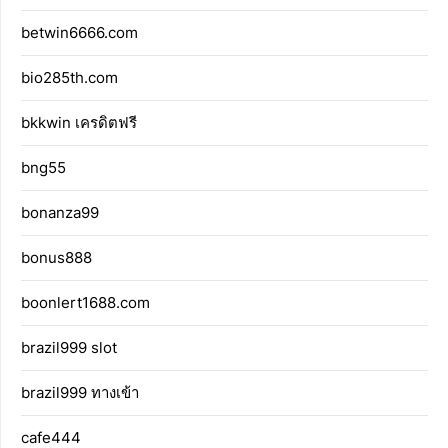
betwin6666.com
bio285th.com
bkkwin เครดิตฟรี
bng55
bonanza99
bonus888
boonlert1688.com
brazil999 slot
brazil999 ทางเข้า
cafe444