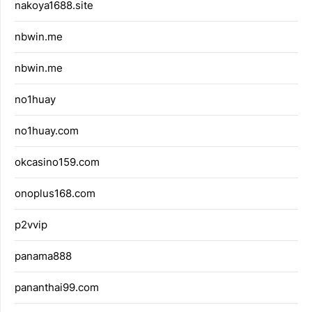
nakoya1688.site
nbwin.me
nbwin.me
no1huay
no1huay.com
okcasino159.com
onoplus168.com
p2vvip
panama888
pananthai99.com