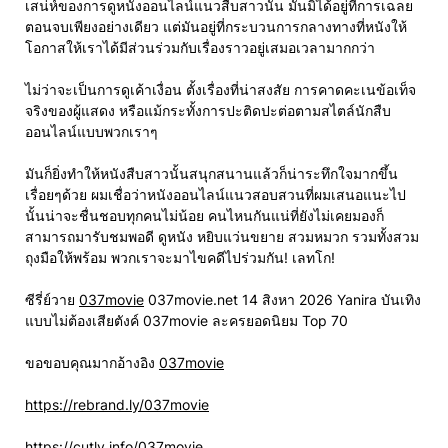
เสน่ห์ของการดูหนังออนไลน์แนวสืบสาวนั้น มันมิได้อยู่ที่การเฉลย
ตอนจบเพียงอย่างเดียว แต่มันอยู่ที่กระบวนการกลางทางที่หนังให้
โอกาสให้เราได้มีส่วนร่วมกับเรื่องราวอยู่เสมอเวลามากกว่า
ไม่ว่าจะเป็นการดูเค้าเงื่อน ตั้งเรื่องที่น่าสงสัย การคาดคะเนข้อเท็จ
จริงของผู้แสดง หรือแม้กระทั้งการปะติดปะต่อตามสไตล์นักสืบ
ออนไลน์แบบพวกเราๆ
มันก็ยิ่งทำให้หนังสืบสาวนั้นสนุกสนานแล้วก็น่าระทึกใจมากขึ้น
เรื่อยๆด้วย ผมเชื่อว่าหนังออนไลน์แนวสอบสวนที่ผมเสนอแนะไป
นั้นน่าจะชื่นชอบทุกคนไม่น้อย คนไหนกันแน่ที่ยังไม่เคยมองก็
สามารถมารับชมพอดี ดูหนัง หยิบแว่นขยาย สวมหมวก รวมทั้งสวม
ถุงมือให้พร้อม พวกเราจะมาไขคดีไปร่วมกัน! เลทโก!
ซีรี่ย์วาย
037movie
037movie.net 14 สิงหา 2026 Yanira บันเทิง
แบบไม่ต้องเสียตังค์ 037movie ละครยอดนิยม Top 70
ขอขอบคุณมากอ้างอิง
037movie
https://rebrand.ly/037movie
https://cutly.info/037movie