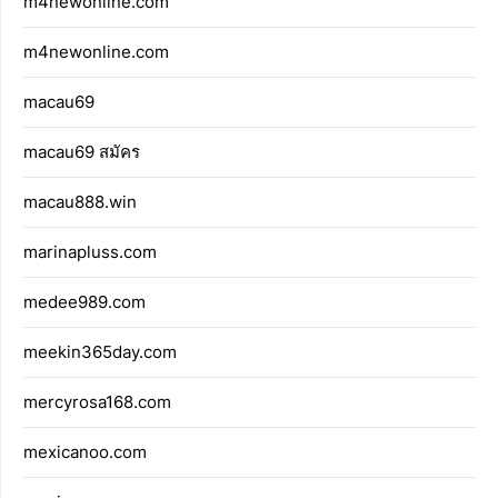
m4newonline.com
m4newonline.com
macau69
macau69 สมัคร
macau888.win
marinapluss.com
medee989.com
meekin365day.com
mercyrosa168.com
mexicanoo.com