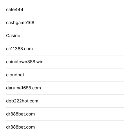
cafe444
cashgame168
Casino
cc11388.com
chinatown888.win
cloudbet
daruma1688.com
dgb222hot.com
dr888bet.com
dr888bet.com