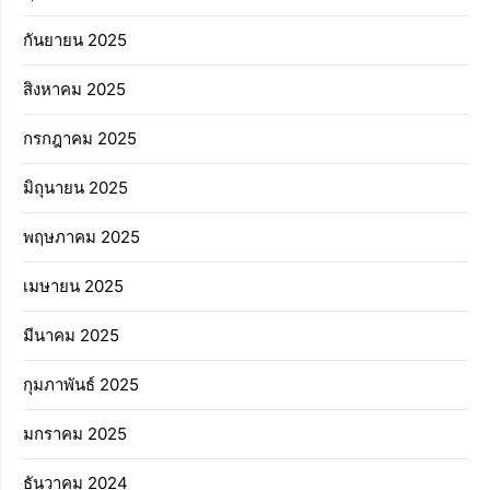
กันยายน 2025
สิงหาคม 2025
กรกฎาคม 2025
มิถุนายน 2025
พฤษภาคม 2025
เมษายน 2025
มีนาคม 2025
กุมภาพันธ์ 2025
มกราคม 2025
ธันวาคม 2024