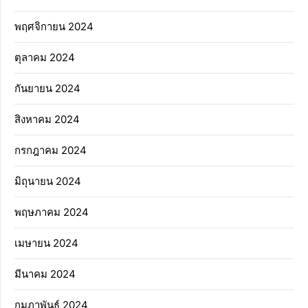
พฤศจิกายน 2024
ตุลาคม 2024
กันยายน 2024
สิงหาคม 2024
กรกฎาคม 2024
มิถุนายน 2024
พฤษภาคม 2024
เมษายน 2024
มีนาคม 2024
กุมภาพันธ์ 2024