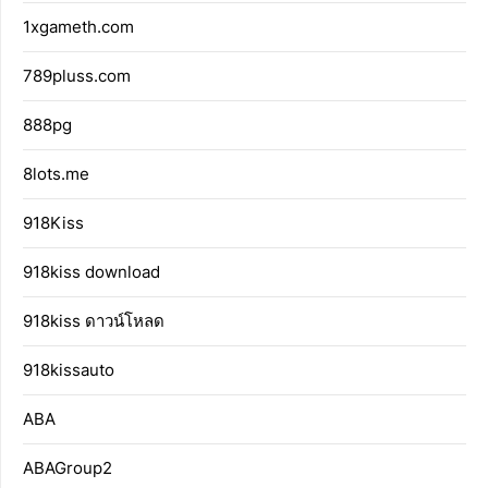
1xgameth.com
789pluss.com
888pg
8lots.me
918Kiss
918kiss download
918kiss ดาวน์โหลด
918kissauto
ABA
ABAGroup2