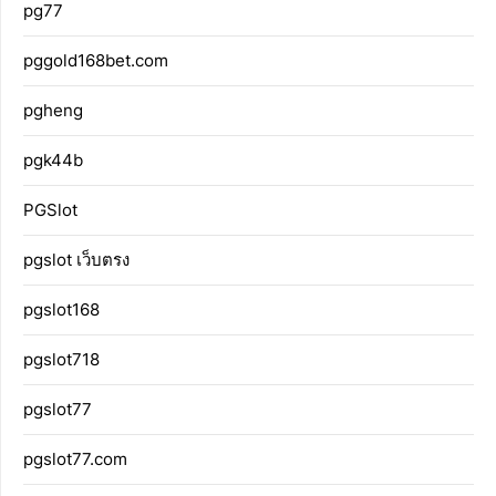
pg77
pggold168bet.com
pgheng
pgk44b
PGSlot
pgslot เว็บตรง
pgslot168
pgslot718
pgslot77
pgslot77.com