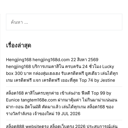
ค้นหา
สำหรับ:
เรื่องล่าสุด
Hengjing168 hengjing168d.com 22 สิงหา 2569
hengjing168 บริการเกมคาสิโน ครบครัน 24 ชั่วโมง Lucky
box 300 บาท กล่องสุ่มเฮงเฮง รับเครดิตฟรี ยูสเดียว เล่นได้ทุก
เกม เครดิตฟรี แจก เครดิตฟรี เยอะที่สุด Top 74 by Jestine
สล็อต168 คาสิโนครบทุกค่าย เข้าเล่นง่าย ฟีลดี Top 99 by
Eunice tangtem168e.com ฝากมาคุ้มค่า ไม่กินมาม่าแน่นอน
ฝาก-ถอน อัตโนมัติ คัดมาแล้ว เล่นได้ทุกเกม สล็อต168 ของ
รางวัลกำลังรอ เจ้าของใหม่ 19 JUL 2026
สล็อต888 websiteตรง สล็อตเว็บตรง 2026 ประสบการณ์เล่น