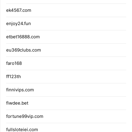
ek4567.com
enjoy24.fun
etbet16888.com
eu369clubs.com
faro168
ff123th
finnivips.com
fiwdee.bet
fortune99vip.com
fullsloteiei.com