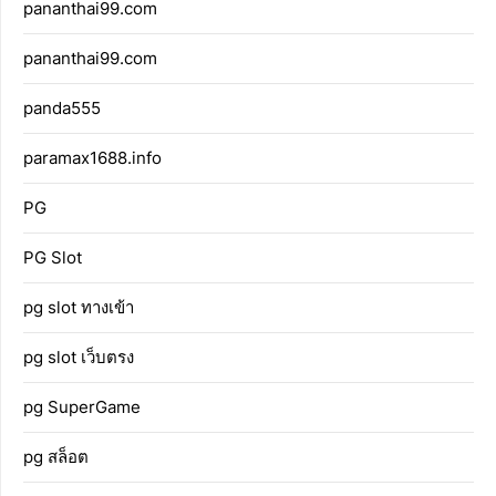
pananthai99.com
pananthai99.com
panda555
paramax1688.info
PG
PG Slot
pg slot ทางเข้า
pg slot เว็บตรง
pg SuperGame
pg สล็อต