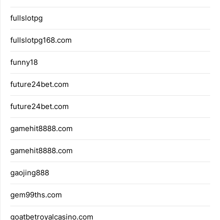
fullslotpg
fullslotpg168.com
funny18
future24bet.com
future24bet.com
gamehit8888.com
gamehit8888.com
gaojing888
gem99ths.com
goatbetroyalcasino.com