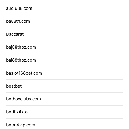
audi688.com
ba88th.com
Baccarat
baj88thbz.com
baj88thbz.com
baslot168bet.com
bestbet
betboxclubs.com
betflixtikto
betm4vip.com