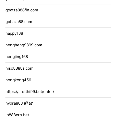
goatza888fin.com
gobaza88.com
happy168
hengheng9899.com
hengjing168
hiso8888s.com
hongkong456
https://sretthi99.bet/enter/
hydra888 สล็อต
ib888pro.bet