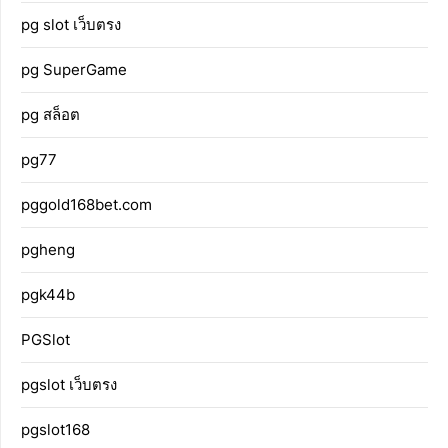
pg slot เว็บตรง
pg SuperGame
pg สล็อต
pg77
pggold168bet.com
pgheng
pgk44b
PGSlot
pgslot เว็บตรง
pgslot168