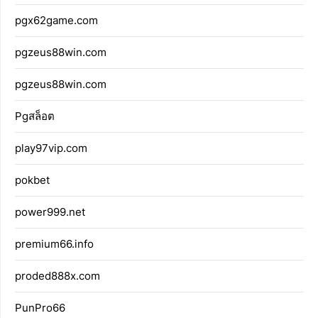
pgx62game.com
pgzeus88win.com
pgzeus88win.com
Pgสล็อต
play97vip.com
pokbet
power999.net
premium66.info
proded888x.com
PunPro66