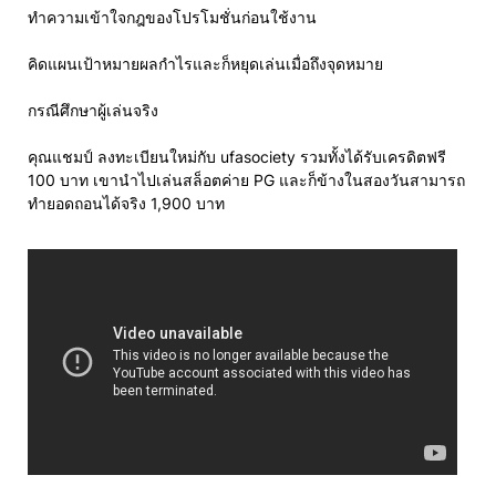
ทำความเข้าใจกฎของโปรโมชั่นก่อนใช้งาน
คิดแผนเป้าหมายผลกำไรและก็หยุดเล่นเมื่อถึงจุดหมาย
กรณีศึกษาผู้เล่นจริง
คุณแชมป์ ลงทะเบียนใหม่กับ ufasociety รวมทั้งได้รับเครดิตฟรี
100 บาท เขานำไปเล่นสล็อตค่าย PG และก็ข้างในสองวันสามารถ
ทำยอดถอนได้จริง 1,900 บาท