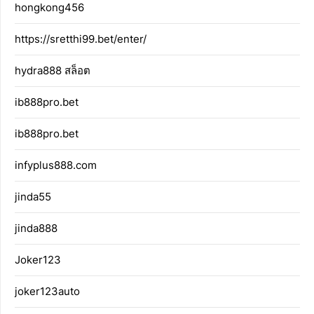
hongkong456
https://sretthi99.bet/enter/
hydra888 สล็อต
ib888pro.bet
ib888pro.bet
infyplus888.com
jinda55
jinda888
Joker123
joker123auto