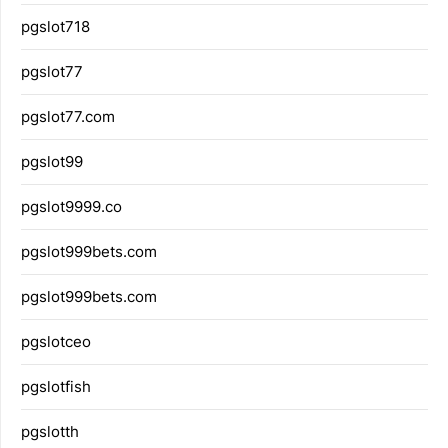
pgslot718
pgslot77
pgslot77.com
pgslot99
pgslot9999.co
pgslot999bets.com
pgslot999bets.com
pgslotceo
pgslotfish
pgslotth