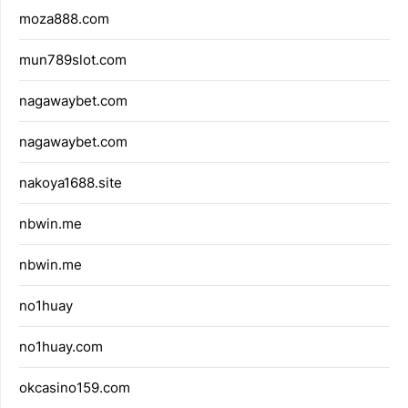
moza888.com
mun789slot.com
nagawaybet.com
nagawaybet.com
nakoya1688.site
nbwin.me
nbwin.me
no1huay
no1huay.com
okcasino159.com