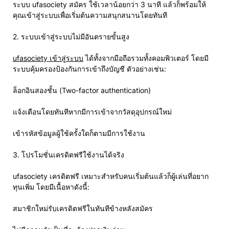
ระบบ ufasociety สมัคร ใช้เวลาน้อยกว่า 3 นาที แล้วก็พร้อมให้
คุณเข้าสู่ระบบเพื่อเริ่มต้นความสนุกสนานโดยทันที
2. ระบบเข้าสู่ระบบไม่มีอันตรายขั้นสูง
ufasociety เข้าสู่ระบบ
ได้ทั้งจากมือถือรวมทั้งคอมพิวเตอร์ โดยมี
ระบบคุ้มครองป้องกันการเข้าถึงบัญชี ตัวอย่างเช่น:
ล็อกอินสองชั้น (Two-factor authentication)
แจ้งเตือนโดยทันทีหากมีการเข้าจากวัสดุอุปกรณ์ใหม่
เข้ารหัสข้อมูลผู้ใช้ครั้งใดก็ตามมีการใช้งาน
3. โปรโมชั่นเครดิตฟรีใช้งานได้จริง
ufasociety เครดิตฟรี เหมาะสำหรับคนเริ่มต้นแล้วก็ผู้เล่นที่อยาก
ทุนเพิ่ม โดยมีเนื้อหาดังนี้:
สมาชิกใหม่รับเครดิตฟรีในทันทีข้างหลังสมัคร