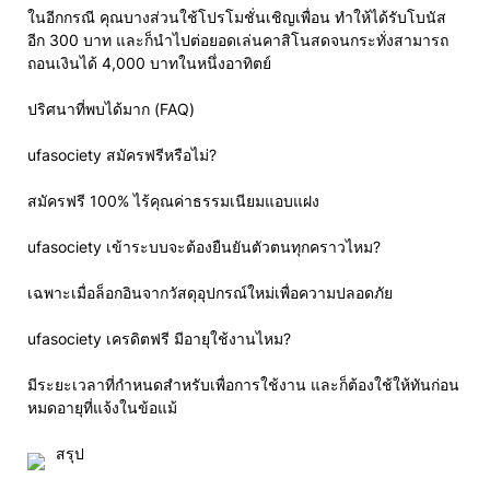
ในอีกกรณี คุณบางส่วนใช้โปรโมชั่นเชิญเพื่อน ทำให้ได้รับโบนัส
อีก 300 บาท และก็นำไปต่อยอดเล่นคาสิโนสดจนกระทั่งสามารถ
ถอนเงินได้ 4,000 บาทในหนึ่งอาทิตย์
ปริศนาที่พบได้มาก (FAQ)
ufasociety สมัครฟรีหรือไม่?
สมัครฟรี 100% ไร้คุณค่าธรรมเนียมแอบแฝง
ufasociety เข้าระบบจะต้องยืนยันตัวตนทุกคราวไหม?
เฉพาะเมื่อล็อกอินจากวัสดุอุปกรณ์ใหม่เพื่อความปลอดภัย
ufasociety เครดิตฟรี มีอายุใช้งานไหม?
มีระยะเวลาที่กำหนดสำหรับเพื่อการใช้งาน และก็ต้องใช้ให้ทันก่อน
หมดอายุที่แจ้งในข้อแม้
สรุป