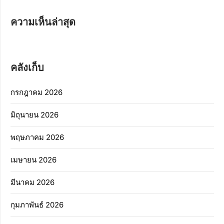
ความเห็นล่าสุด
คลังเก็บ
กรกฎาคม 2026
มิถุนายน 2026
พฤษภาคม 2026
เมษายน 2026
มีนาคม 2026
กุมภาพันธ์ 2026