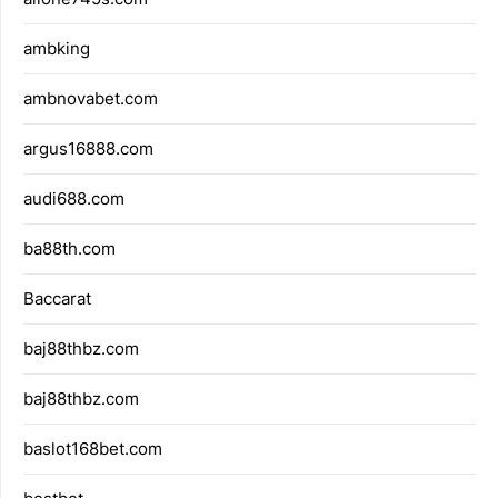
ambking
ambnovabet.com
argus16888.com
audi688.com
ba88th.com
Baccarat
baj88thbz.com
baj88thbz.com
baslot168bet.com