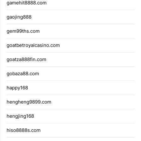
gamehit8888.com
gaojing888
gem99ths.com
goatbetroyalcasino.com
goatza888fin.com
gobaza88.com
happy168
hengheng9899.com
hengjing168
hiso8888s.com