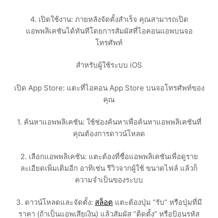
4. เปิดใช้งาน: ภายหลังจัดตั้งสำเร็จ คุณสามารถเปิด
แอพพลิเคชันได้ทันทีโดยการสัมผัสที่ไอคอนแอพบนจอ
โทรศัพท์
สำหรับผู้ใช้ระบบ iOS
เปิด App Store: แตะที่ไอคอน App Store บนจอโทรศัพท์ของ
คุณ
1. ค้นหาแอพพลิเคชัน: ใช้ช่องค้นหาเพื่อค้นหาแอพพลิเคชันที่
คุณต้องการดาวน์โหลด
2. เลือกแอพพลิเคชัน: แตะต้องที่ชื่อแอพพลิเคชันเพื่อดูราย
ละเอียดเพิ่มเติมอีก อาทิเช่น รีวิวจากผู้ใช้ ขนาดไฟล์ แล้วก็
ความจำเป็นของระบบ
3. ดาวน์โหลดและจัดตั้ง:
สล็อต
แตะต้องปุ่ม “รับ” หรือปุ่มที่มี
ราคา (ถ้าเป็นแอพเสียเงิน) แล้วสัมผัส “ติดตั้ง” หรือป้อนรหัส