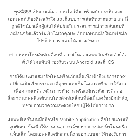
พุซซี่888 เป็นเกมสล็อตออนไลน์ที่มาพร้อมกับกราฟิกสวย
เอฟเฟกต์เสียงที่น่าเร้าใจ และก็แบบการเล่นที่หลากหลาย เกมนี้
ถูกดีไซน์มาเพื่อผู้เล่นได้สัมผัสกับประสบการณ์การเล่นเกมที่
เหมือนจริงแล้วก็รื้นเริง ไม่ว่าคุณจะเป็นนักพนันมือใหม่หรือมือ
โปรก็สามารถเล่นได้อย่างสะดวก
เข้าเล่นบนโทรศัพท์เคลื่อนที่ ดาวน์โหลดแอพพลิเคชันแล้วก็จัด
ตั้งได้โดยทันที รองรับระบบ Android และก็ iOS
การใช้แรงงานสมาร์ทโฟนหรือแท็บเล็ตเพื่อเข้าถึงบริการต่างๆ
เปลี่ยนเป็นเรื่องธรรมดาที่ทุกคนเคยชิน ไม่ว่าจะคือการใช้งาน
เพื่อความเพลิดเพลิน การทำงาน หรือแม้กระทั้งการติดต่อ
สื่อสาร แอพพลิเคชันบนโทรศัพท์เคลื่อนที่จึงเป็นเครื่องมือสำคัญ
ที่ช่วยอำนวยความสะดวกให้กับผู้ใช้ได้อย่างมาก
แอพพลิเคชันบนมือถือหรือ Mobile Application คือโปรแกรมที่
ถูกพัฒนาขึ้นเพื่อใช้งานบนอุปกรณ์พกพาอย่างสมาร์ทโฟนหรือ
แท็บเล็ต โดยแอพพลิเคชันกลุ่มนี้ถูกออกแบบมาให้รองรับการ