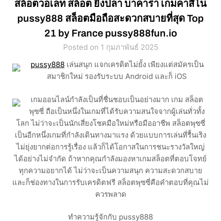
สล็อตวอเลท สล็อต ยิงปลา บาคาร่า เกมคาสิโน
pussy888 สล็อตมือถือสะดวกสบายที่สุด Top
21 by France pussy888fun.io
Posted on 1 กุมภาพันธ์ 2025
pussy888
เล่นสนุก แจกเครดิตไม่ยั้ง เพียงแต่สมัครเป็น
สมาชิกใหม่ รองรับระบบ Android และก็ iOS
เกมออนไลน์กำลังเป็นที่ชื่นชอบเป็นอย่างมาก เกม สล็อต
พุซซี่ ถือเป็นหนึ่งในเกมที่ได้รับความสนใจจากผู้เล่นทั่วทั้ง
โลก ไม่ว่าจะเป็นนักเสี่ยงโชคมือใหม่หรือมืออาชีพ สล็อตพุซซี่
เป็นอีกหนึ่งเกมที่กำลังเดินทางมาแรง ด้วยแบบการเล่นที่รื้นเริง
ไม่ยุ่งยากต่อการรู้เรื่อง แล้วก็ได้โอกาสในการชนะรางวัลใหญ่
ได้อย่างไม่จำกัด ถ้าหากคุณกำลังมองหาเกมสล็อตที่ตอบโจทย์
ทุกความอยากได้ ไม่ว่าจะเป็นความสนุก ความสะดวกสบาย
และก็ช่องทางในการรับเครดิตฟรี สล็อตพุซซี่คือคำตอบที่คุณไม่
ควรพลาด
ทำความรู้จักกับ pussy888