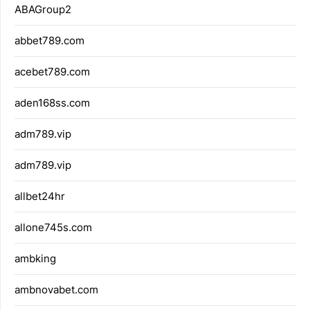
ABAGroup2
abbet789.com
acebet789.com
aden168ss.com
adm789.vip
adm789.vip
allbet24hr
allone745s.com
ambking
ambnovabet.com