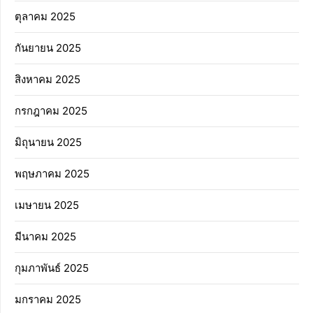
ตุลาคม 2025
กันยายน 2025
สิงหาคม 2025
กรกฎาคม 2025
มิถุนายน 2025
พฤษภาคม 2025
เมษายน 2025
มีนาคม 2025
กุมภาพันธ์ 2025
มกราคม 2025