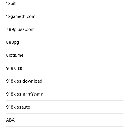
1xbit
1xgameth.com
789pluss.com
888pg
8lots.me
918Kiss
918kiss download
918kiss ดาวน์โหลด
918kissauto
ABA