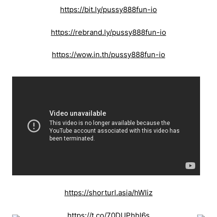
https://bit.ly/pussy888fun-io
https://rebrand.ly/pussy888fun-io
https://wow.in.th/pussy888fun-io
https://shorturl.asia/hWIiz
https://t.co/70DUPhhI6s