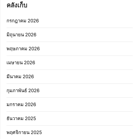
คลังเก็บ
กรกฎาคม 2026
มิถุนายน 2026
พฤษภาคม 2026
เมษายน 2026
มีนาคม 2026
กุมภาพันธ์ 2026
มกราคม 2026
ธันวาคม 2025
พฤศจิกายน 2025