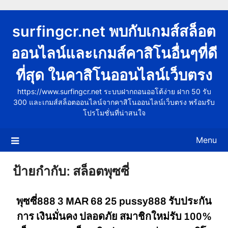
Skip
to
surfingcr.net พบกับเกมส์สล็อต
content
ออนไลน์และเกมส์คาสิโนอื่นๆที่ดี
ที่สุด ในคาสิโนออนไลน์เว็บตรง
https://www.surfingcr.net ระบบฝากถอนออโต้ง่าย ฝาก 50 รับ
300 และเกมส์สล็อตออนไลน์จากคาสิโนออนไลน์เว็บตรง พร้อมรับ
โปรโมชั่นที่น่าสนใจ
Menu
ป้ายกำกับ:
สล็อตพุซซี่
พุซซี่888 3 MAR 68 25 pussy888 รับประกัน
การ เงินมั่นคง ปลอดภัย สมาชิกใหม่รับ 100%