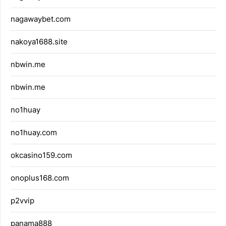
nagawaybet.com
nakoya1688.site
nbwin.me
nbwin.me
no1huay
no1huay.com
okcasino159.com
onoplus168.com
p2vvip
panama888