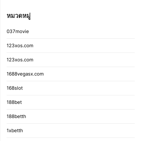
หมวดหมู่
037movie
123xos.com
123xos.com
1688vegasx.com
168slot
188bet
188betth
1xbetth