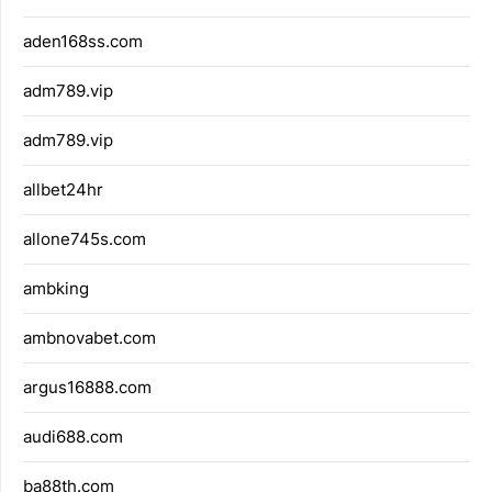
aden168ss.com
adm789.vip
adm789.vip
allbet24hr
allone745s.com
ambking
ambnovabet.com
argus16888.com
audi688.com
ba88th.com