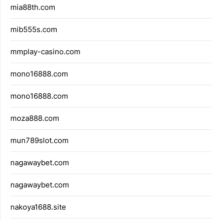
mia88th.com
mib555s.com
mmplay-casino.com
mono16888.com
mono16888.com
moza888.com
mun789slot.com
nagawaybet.com
nagawaybet.com
nakoya1688.site