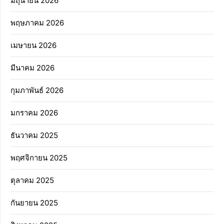
มิถุนายน 2026
พฤษภาคม 2026
เมษายน 2026
มีนาคม 2026
กุมภาพันธ์ 2026
มกราคม 2026
ธันวาคม 2025
พฤศจิกายน 2025
ตุลาคม 2025
กันยายน 2025