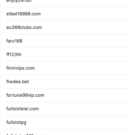
enjoy24.fun
etbet16888.com
eu369clubs.com
faro168
ff123th
finnivips.com
fiwdee.bet
fortune99vip.com
fullsloteiei.com
fullslotpg