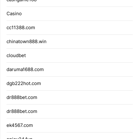
Casino
cc11388.com
chinatown888.win
cloudbet
daruma1688.com
dgb222hot.com
dr888bet.com
dr888bet.com
ek4567.com