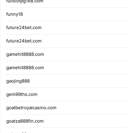
fullslotpg168.com
funny18
future24bet.com
future24bet.com
gamehit8888.com
gamehit8888.com
gaojing888
gem99ths.com
goatbetroyalcasino.com
goatza888fin.com