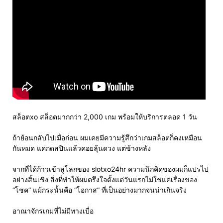
สล็อตxo สล็อตมากกว่า 2,000 เกม พร้อมให้บริการตลอด 1 วัน
ถ้าย้อนกลับไปเมื่อก่อน ผมเคยมีความรู้สึกว่าเกมสล็อตก็คงเหมือน
กันหมด แค่กดสปินแล้วคอยลุ้นดวง แต่ข้างหลัง
จากที่ได้ก้าวเข้าสู่โลกของ slotxo24hr ความนึกคิดของผมก็แปรไป
อย่างสิ้นเชิง สิ่งที่ทำให้ผมตรึงใจตั้งแต่วันแรกไม่ใช่แค่เรื่องของ
“โชค” แม้กระนั้นคือ “โอกาส” ที่เป็นอย่างมากจนน่าเกินจริง
อาณาจักรเกมที่ไม่มีทางเบื่อ