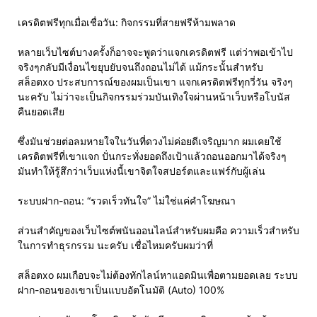
เครดิตฟรีทุกเมื่อเชื่อวัน: กิจกรรมที่สายฟรีห้ามพลาด
หลายเว็บไซต์บางครั้งก็อาจจะพูดว่าแจกเครดิตฟรี แต่ว่าพอเข้าไป
จริงๆกลับมีเงื่อนไขยุบยับจนถึงถอนไม่ได้ แม้กระนั้นสำหรับ
สล็อตxo ประสบการณ์ของผมเป็นเขา แจกเครดิตฟรีทุกวี่วัน จริงๆ
นะครับ ไม่ว่าจะเป็นกิจกรรมร่วมบันเทิงใจผ่านหน้าเว็บหรือโบนัส
คืนยอดเสีย
ซึ่งมันช่วยต่อลมหายใจในวันที่ดวงไม่ค่อยดีเจริญมาก ผมเคยใช้
เครดิตฟรีที่เขาแจก ปั่นกระทั่งยอดถึงเป้าแล้วถอนออกมาได้จริงๆ
มันทำให้รู้สึกว่าเว็บแห่งนี้เขาจิตใจสปอร์ตและแฟร์กับผู้เล่น
ระบบฝาก-ถอน: “รวดเร็วทันใจ” ไม่ใช่แค่คำโฆษณา
ส่วนสำคัญของเว็บไซต์พนันออนไลน์สำหรับผมคือ ความเร็วสำหรับ
ในการทำธุรกรรม นะครับ เชื่อไหมครับผมว่าที่
สล็อตxo ผมเกือบจะไม่ต้องทักไลน์หาแอดมินเพื่อตามยอดเลย ระบบ
ฝาก-ถอนของเขาเป็นแบบอัตโนมัติ (Auto) 100%