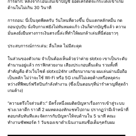
การฝาก: หลังจากโอนเงินเข้าบัญชี ยอดเครดิตจะกระเด้งเข้าเกม
ด้านในไม่เกิน 30 วินาที
การถอน: นี่เป็นจุดพีคครับ วันไหนที่ดวงขึ้น ปั่นแตกหลักหมื่น กด
ถอนปุบปับ นั่งจิบกาแฟยังไม่ทันหมดแก้ว เงินก็ฝากบัญชีแล้ว ความ
มั่นคงยั่งยืนทางการเงินตรงนี้ล่ะที่ทำให้ผมกล้าเล่นที่นี่ต่อยาวๆ
ประสบการณ์การเล่น: ลื่นไหล ไม่มีสะดุด
ในส่วนของตัวเกม จำเป็นต้องเห็นด้วยว่าค่าย slotxo เขาเป็นระดับ
ตำนานอยู่แล้ว กราฟิกสวยงาม เสียงประกอบตื่นเต้น รวมทั้งที่
สำคัญคือ ตัวเว็บไซต์ slotxo24hr เสถียรมากมาย ผมเล่นผ่านมือถือ
เป็นหลัก ไม่ว่าจะใช้ Wi-Fi หรือ 5G เกมก็ไม่เคยค้างหรือหลุดระ
หว่างที่ฟีพบร์ฟรีสปินกำลังทำงาน (ซึ่งเป็นตอนๆที่น่ารำคาญที่สุดถ้า
เกมค้าง)
“ความตรึงใจส่วนตัว:” มีครั้งหนึ่งผมติดปัญหาเรื่องการเข้าสู่ระบบ
ช่วงเวลาดึก ราวตี 2 ผมทดลองทักแชทไปถาม ปรากฏว่ามีเจ้าหน้าที่
ตอบกลับทันทีและจัดการกับปัญหาให้จบด้านใน 5 นาที คณะ
ทำงานซัพพอร์ต 1 วันของเขาดำเนินงานสมชื่อเต็มๆครับผม