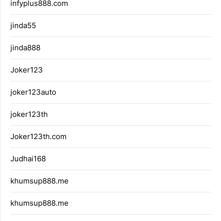
infyplus888.com
jinda55
jinda888
Joker123
joker123auto
joker123th
Joker123th.com
Judhai168
khumsup888.me
khumsup888.me