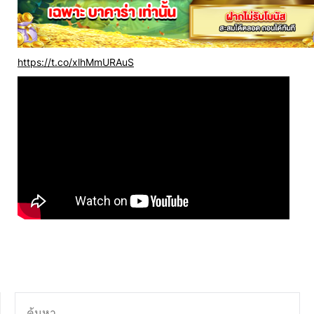
https://t.co/xlhMmURAuS
ค้นหา