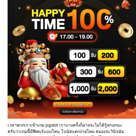
เวลาพวกเราเข้าเกม pgslot เราบางครั้งก็อาจจะไม่ได้รู้หรอกนะ
ครับว่าเกมนี้มีฟีพบร์แบบไหน โบนัสแตกง่ายไหม สมองจะวินิจฉัย