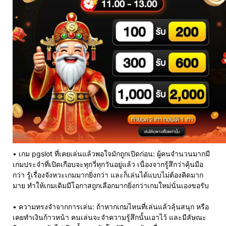
• เกม pgslot ที่เคยเล่นแล้วพอใจมักถูกเปิดก่อน: ผู้คนจำนวนมากมี
เกมประจำที่เปิดเกือบจะทุกวี่ทุกวันอยู่แล้ว เนื่องจากรู้สึกว่าคุ้นมือ
กว่า รู้เรื่องจังหวะเกมมากยิ่งกว่า และก็เล่นได้แบบไม่ต้องคิดมาก
มาย ทำให้เกมเดิมมีโอกาสถูกเลือกมากยิ่งกว่าเกมใหม่นั่นเองขอรับ
• ความทรงจำจากการเล่น: ถ้าหากเกมไหนที่เล่นแล้วลุ้นสนุก หรือ
เคยทำเงินก้าวหน้า คนเล่นจะจำความรู้สึกนั้นเอาไว้ และมีลัษณะ