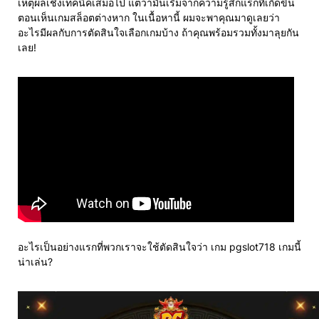
เหตุผลเชิงเทคนิคเสมอไป แต่ว่ามันเริ่มจากความรู้สึกแรกที่เกิดขึ้น
ตอนเห็นเกมสล็อตต่างหาก ในเนื้อหานี้ ผมจะพาคุณมาดูเลยว่า
อะไรมีผลกับการตัดสินใจเลือกเกมบ้าง ถ้าคุณพร้อมรวมทั้งมาลุยกัน
เลย!
อะไรเป็นอย่างแรกที่พวกเราจะใช้ตัดสินใจว่า เกม pgslot718 เกมนี้
น่าเล่น?