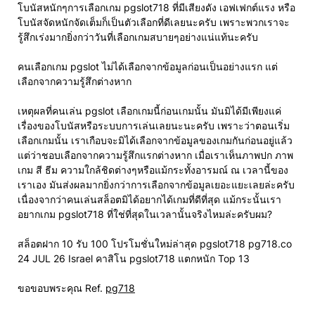
โบนัสหนักๆการเลือกเกม pgslot718 ที่มีเสียงดัง เอฟเฟกต์แรง หรือ
โบนัสจัดหนักจัดเต็มก็เป็นตัวเลือกที่ดีเลยนะครับ เพราะพวกเราจะ
รู้สึกเร่งมากยิ่งกว่าวันที่เลือกเกมสบายๆอย่างแน่แท้นะครับ
คนเลือกเกม pgslot ไม่ได้เลือกจากข้อมูลก่อนเป็นอย่างแรก แต่
เลือกจากความรู้สึกต่างหาก
เหตุผลที่คนเล่น pgslot เลือกเกมนี้ก่อนเกมนั้น มันมิได้มีเพียงแค่
เรื่องของโบนัสหรือระบบการเล่นเลยนะนะครับ เพราะว่าตอนเริ่ม
เลือกเกมนั้น เราเกือบจะมิได้เลือกจากข้อมูลของเกมกันก่อนอยู่แล้ว
แต่ว่าชอบเลือกจากความรู้สึกแรกต่างหาก เมื่อเราเห็นภาพปก ภาพ
เกม สี ธีม ความใกล้ชิดต่างๆหรือแม้กระทั้งอารมณ์ ณ เวลานี้ของ
เราเอง มันส่งผลมากยิ่งกว่าการเลือกจากข้อมูลเยอะแยะเลยล่ะครับ
เนื่องจากว่าคนเล่นสล็อตมิได้อยากได้เกมที่ดีที่สุด แม้กระนั้นเรา
อยากเกม pgslot718 ที่ใช่ที่สุดในเวลานั้นจริงไหมล่ะครับผม?
สล็อตฝาก 10 รับ 100 โปรโมชั่นใหม่ล่าสุด pgslot718 pg718.co
24 JUL 26 Israel คาสิโน pgslot718 แตกหนัก Top 13
ขอขอบพระคุณ Ref.
pg718