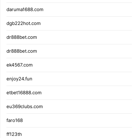
daruma1688.com
dgb222hot.com
dr888bet.com
dr888bet.com
ek4567.com
enjoy24.fun
etbet16888.com
eu369clubs.com
faro168
ff123th