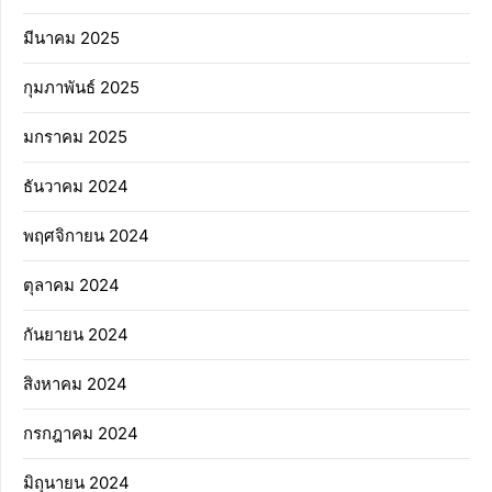
มีนาคม 2025
กุมภาพันธ์ 2025
มกราคม 2025
ธันวาคม 2024
พฤศจิกายน 2024
ตุลาคม 2024
กันยายน 2024
สิงหาคม 2024
กรกฎาคม 2024
มิถุนายน 2024