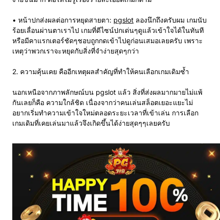
• หน้าปกส่งผลต่อการหยุดสายตา:
pgslot
ลองนึกถึงครับผม เกมนับ
ร้อยเลื่อนผ่านตาเราไป เกมที่ดีไซน์ปกเด่นๆดูแล้วเข้าใจได้ในทันที
หรือมีคาแรกเตอร์ชัดๆชอบถูกกดเข้าไปดูก่อนเสมอเลยครับ เพราะ
เหตุว่าพวกเราจะหยุดกับสิ่งที่จำง่ายสุดๆกว่า
2. ความคุ้นเคย คืออีกเหตุผลสำคัญที่ทำให้คนเลือกเกมเดิมซ้ำ
นอกเหนือจากภาพลักษณ์บน pgslot แล้ว สิ่งที่ส่งผลมากมายไม่แพ้
กันเลยก็คือ ความใกล้ชิด เนื่องจากว่าคนเล่นสล็อตเยอะแยะไม่
อยากเริ่มทำความเข้าใจใหม่ตลอดระยะเวลาที่เข้าเล่น การเลือก
เกมเดิมที่เคยเล่นมาแล้วจึงเกิดขึ้นได้ง่ายสุดๆๆเลยครับ