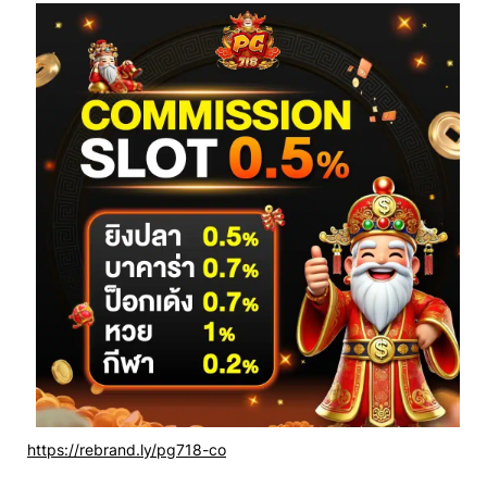
https://rebrand.ly/pg718-co