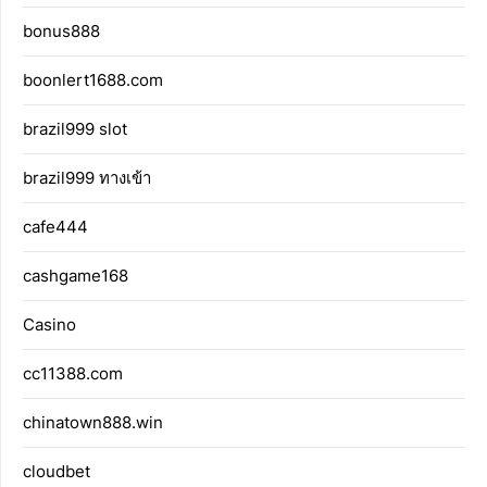
bonus888
boonlert1688.com
brazil999 slot
brazil999 ทางเข้า
cafe444
cashgame168
Casino
cc11388.com
chinatown888.win
cloudbet