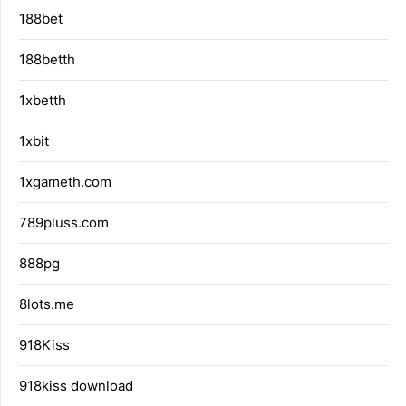
188bet
188betth
1xbetth
1xbit
1xgameth.com
789pluss.com
888pg
8lots.me
918Kiss
918kiss download