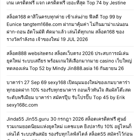
เกม เครดิตฟรี แจก เครดิตฟรี เยอะที่สุด Top 74 by Jestine
สล็อต168 คาสิโนครบทุกค่าย เข้าเล่นง่าย ฟีลดี Top 99 by
Eunice tangtem168e.com ฝากมาคุ้มค่า ไม่กินมาม่าแน่นอน
ฝาก-ถอน อัตโนมัติ คัดมาแล้ว เล่นได้ทุกเกม สล็อต168 ของ
รางวัลกำลังรอ เจ้าของใหม่ 19 JUL 2026
สล็อต888 websiteตรง สล็อตเว็บตรง 2026 ประสบการณ์เล่น
ยุคใหม่ ระบบเสถียร พร้อมเกมให้เลือกมากมาย casino เว็บใหญ่
ทดลองเล่น Top 52 by Mindy Jin888.asia 16 กันยายน 26
บาคาร่า 27 Sep 69 sexy168 เปิดมุมมองใหม่ของเกมบาคาร่า
ทุกยอดฝาก 10% รองรับทุกธนาคาร ถอนเร็วทันใจ สัมผัสโต๊ะสด
ระดับพรีเมียม บาคาร่า สมัครปุ๊บ รับโปรปั๊บ Top 45 by Erik
sexy168c.com
Jinda55 Jin55.guru 30 กรกฎา 2026 สล็อตเครดิตฟรี ศูนย์
รวมเกมยอดนิยมแห่งยุคใหม่ แคชแบค ยิงปลารับ 10% อยู่ไหนก็
เล่นได้ ระบบทันสมัย รองรับทุกไลฟ์สไตล์ สล็อต55 สมัครไว้ก่อน