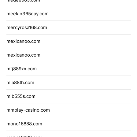
meekin365day.com
mercyrosa168.com
mexicanoo.com
mexicanoo.com
mfj889xx.com
mia88th.com
mib555s.com
mmplay-casino.com
mono16888.com