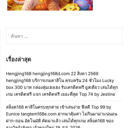
ค้นหา
สำหรับ:
เรื่องล่าสุด
Hengjing168 hengjing168d.com 22 สิงหา 2569
hengjing168 บริการเกมคาสิโน ครบครัน 24 ชั่วโมง Lucky
box 300 บาท กล่องสุ่มเฮงเฮง รับเครดิตฟรี ยูสเดียว เล่นได้ทุก
เกม เครดิตฟรี แจก เครดิตฟรี เยอะที่สุด Top 74 by Jestine
สล็อต168 คาสิโนครบทุกค่าย เข้าเล่นง่าย ฟีลดี Top 99 by
Eunice tangtem168e.com ฝากมาคุ้มค่า ไม่กินมาม่าแน่นอน
ฝาก-ถอน อัตโนมัติ คัดมาแล้ว เล่นได้ทุกเกม สล็อต168 ของ
รางวัลกำลังรอ เจ้าของใหม่ 19 JUL 2026