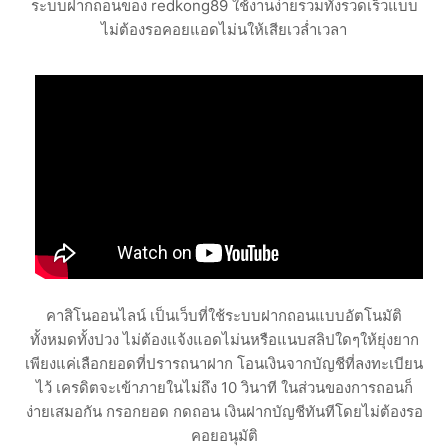
ระบบฝากถอนของ redkong89 ใช้งานง่ายรวมทั้งรวดเร็วแบบ
ไม่ต้องรอคอยแอดไม่นให้เสียเวล่ำเวลา
คาสิโนออนไลน์ เป็นเว็บที่ใช้ระบบฝากถอนแบบอัตโนมัติ
ทั้งหมดทั้งปวง ไม่ต้องแจ้งแอดไม่นหรือแนบสลิปใดๆให้ยุ่งยาก
เพียงแค่เลือกยอดที่ปรารถนาฝาก โอนเงินจากบัญชีที่ลงทะเบียน
ไว้ เครดิตจะเข้าภายในไม่ถึง 10 วินาที ในส่วนของการถอนก็
ง่ายเสมอกัน กรอกยอด กดถอน เงินฝากบัญชีทันทีโดยไม่ต้องรอ
คอยอนุมัติ