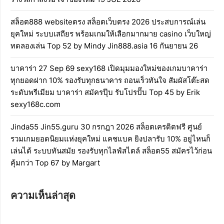
สล็อต888 websiteตรง สล็อตเว็บตรง 2026 ประสบการณ์เล่น
ยุคใหม่ ระบบเสถียร พร้อมเกมให้เลือกมากมาย casino เว็บใหญ่
ทดลองเล่น Top 52 by Mindy Jin888.asia 16 กันยายน 26
บาคาร่า 27 Sep 69 sexy168 เปิดมุมมองใหม่ของเกมบาคาร่า
ทุกยอดฝาก 10% รองรับทุกธนาคาร ถอนเร็วทันใจ สัมผัสโต๊ะสด
ระดับพรีเมียม บาคาร่า สมัครปุ๊บ รับโปรปั๊บ Top 45 by Erik
sexy168c.com
Jinda55 Jin55.guru 30 กรกฎา 2026 สล็อตเครดิตฟรี ศูนย์
รวมเกมยอดนิยมแห่งยุคใหม่ แคชแบค ยิงปลารับ 10% อยู่ไหนก็
เล่นได้ ระบบทันสมัย รองรับทุกไลฟ์สไตล์ สล็อต55 สมัครไว้ก่อน
คุ้มกว่า Top 67 by Margart
ความเห็นล่าสุด