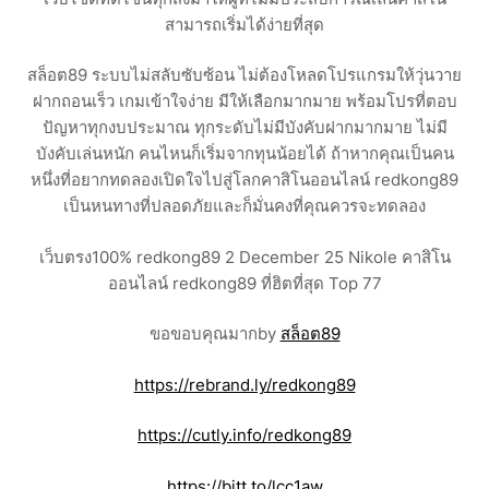
สามารถเริ่มได้ง่ายที่สุด
สล็อต89 ระบบไม่สลับซับซ้อน ไม่ต้องโหลดโปรแกรมให้วุ่นวาย
ฝากถอนเร็ว เกมเข้าใจง่าย มีให้เลือกมากมาย พร้อมโปรที่ตอบ
ปัญหาทุกงบประมาณ ทุกระดับไม่มีบังคับฝากมากมาย ไม่มี
บังคับเล่นหนัก คนไหนก็เริ่มจากทุนน้อยได้ ถ้าหากคุณเป็นคน
หนึ่งที่อยากทดลองเปิดใจไปสู่โลกคาสิโนออนไลน์ redkong89
เป็นหนทางที่ปลอดภัยและก็มั่นคงที่คุณควรจะทดลอง
เว็บตรง100% redkong89 2 December 25 Nikole คาสิโน
ออนไลน์ redkong89 ที่ฮิตที่สุด Top 77
ขอขอบคุณมากby
สล็อต89
https://rebrand.ly/redkong89
https://cutly.info/redkong89
https://bitt.to/lcc1aw