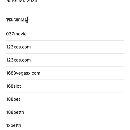
พฤษภาคม 2023
หมวดหมู่
037movie
123xos.com
123xos.com
1688vegasx.com
168slot
188bet
188betth
1xbetth