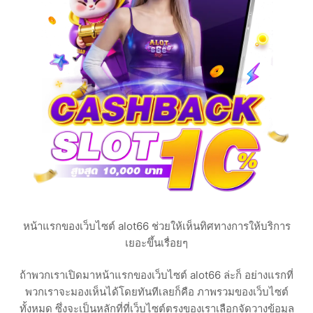
หน้าแรกของเว็บไซต์ alot66 ช่วยให้เห็นทิศทางการให้บริการ
เยอะขึ้นเรื่อยๆ
ถ้าพวกเราเปิดมาหน้าแรกของเว็บไซต์ alot66 ล่ะก็ อย่างแรกที่
พวกเราจะมองเห็นได้โดยทันทีเลยก็คือ ภาพรวมของเว็บไซต์
ทั้งหมด ซึ่งจะเป็นหลักที่ที่เว็บไซต์ตรงของเราเลือกจัดวางข้อมูล