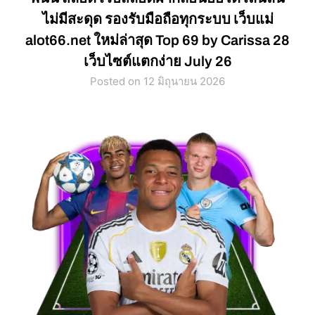
ไม่มีสะดุด รองรับมือถือทุกระบบ เว็บแม่
alot66.net ใหม่ล่าสุด Top 69 by Carissa 28
เว็บไซต์แตกง่าย July 26
Posted on 12 มิถุนายน 2026