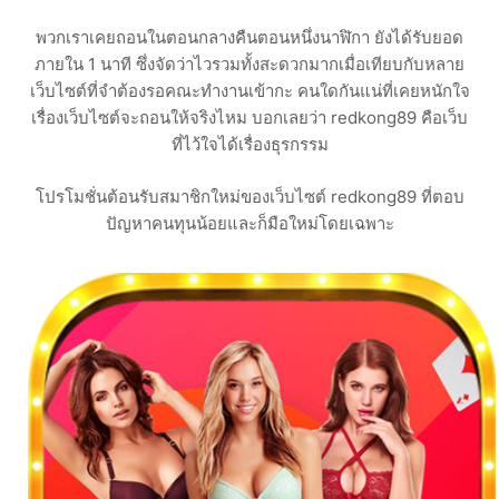
พวกเราเคยถอนในตอนกลางคืนตอนหนึ่งนาฬิกา ยังได้รับยอด
ภายใน 1 นาที ซึ่งจัดว่าไวรวมทั้งสะดวกมากเมื่อเทียบกับหลาย
เว็บไซต์ที่จำต้องรอคณะทำงานเข้ากะ คนใดกันแน่ที่เคยหนักใจ
เรื่องเว็บไซต์จะถอนให้จริงไหม บอกเลยว่า redkong89 คือเว็บ
ที่ไว้ใจได้เรื่องธุรกรรม
โปรโมชั่นต้อนรับสมาชิกใหม่ของเว็บไซต์ redkong89 ที่ตอบ
ปัญหาคนทุนน้อยและก็มือใหม่โดยเฉพาะ