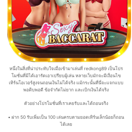
หนึ่งในสิ่งที่น่าประทับใจเมื่อเข้ามาเล่นที่ redkong89 เป็นโปร
โมชั่นที่มิได้เอารัดเอาเปรียบผู้เล่น หลายเว็บมักจะมีเงื่อนไข
เทิร์นโอเวอร์สูงจนถอนเงินไม่ได้จริง แม้กระนั้นที่นี่จะแจกแบบ
พอดิบพอดี ข้อจำกัดไม่ยาก และเบิกเงินได้จริง
ตัวอย่างโปรโมชั่นที่เราเคยรับและได้ถอนจริง
• ฝาก 50 รับเพิ่มเป็น 100 เล่นครบตามยอดเทิร์นเล็กน้อยก็ถอน
ได้เลย