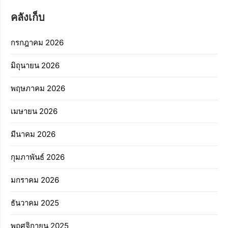
คลังเก็บ
กรกฎาคม 2026
มิถุนายน 2026
พฤษภาคม 2026
เมษายน 2026
มีนาคม 2026
กุมภาพันธ์ 2026
มกราคม 2026
ธันวาคม 2025
พฤศจิกายน 2025