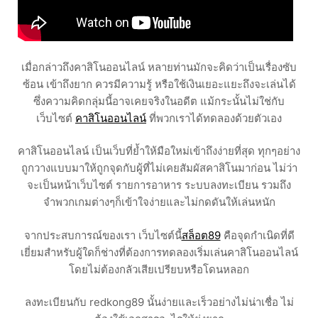
เมื่อกล่าวถึงคาสิโนออนไลน์ หลายท่านมักจะคิดว่าเป็นเรื่องซับ
ซ้อน เข้าถึงยาก ควรมีความรู้ หรือใช้เงินเยอะแยะถึงจะเล่นได้
ซึ่งความคิดกลุ่มนี้อาจเคยจริงในอดีต แม้กระนั้นไม่ใช่กับ
เว็บไซต์
คาสิโนออนไลน์
ที่พวกเราได้ทดลองด้วยตัวเอง
คาสิโนออนไลน์ เป็นเว็บที่ย้ำให้มือใหม่เข้าถึงง่ายที่สุด ทุกๆอย่าง
ถูกวางแบบมาให้ถูกจุดกับผู้ที่ไม่เคยสัมผัสคาสิโนมาก่อน ไม่ว่า
จะเป็นหน้าเว็บไซต์ รายการอาหาร ระบบลงทะเบียน รวมถึง
จำพวกเกมต่างๆก็เข้าใจง่ายและไม่กดดันให้เล่นหนัก
จากประสบการณ์ของเรา เว็บไซต์นี้
สล็อต89
คือจุดกำเนิดที่ดี
เยี่ยมสำหรับผู้ใดก็ช่างที่ต้องการทดลองเริ่มเล่นคาสิโนออนไลน์
โดยไม่ต้องกลัวเสียเปรียบหรือโดนหลอก
ลงทะเบียนกับ redkong89 นั้นง่ายและเร็วอย่างไม่น่าเชื่อ ไม่