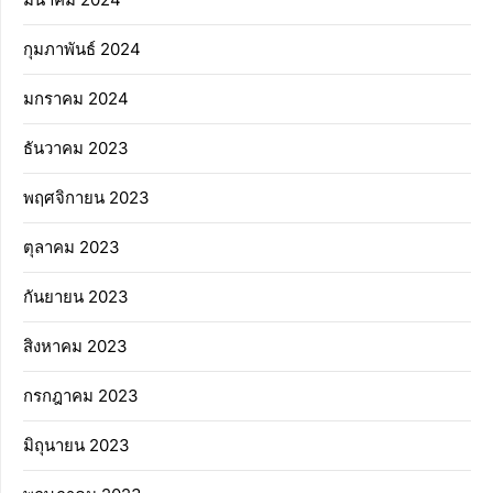
กุมภาพันธ์ 2024
มกราคม 2024
ธันวาคม 2023
พฤศจิกายน 2023
ตุลาคม 2023
กันยายน 2023
สิงหาคม 2023
กรกฎาคม 2023
มิถุนายน 2023