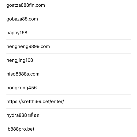
goatza888fin.com
gobaza88.com
happy168
hengheng9899.com
hengjing168
hiso8888s.com
hongkong456
https://sretthi99.bet/enter/
hydra888 สล็อต
ib888pro.bet