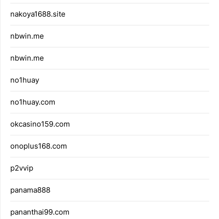
nakoya1688.site
nbwin.me
nbwin.me
no1huay
no1huay.com
okcasino159.com
onoplus168.com
p2vvip
panama888
pananthai99.com