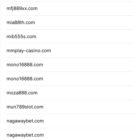
mfj889xx.com
mia88th.com
mib555s.com
mmplay-casino.com
mono16888.com
mono16888.com
moza888.com
mun789slot.com
nagawaybet.com
nagawaybet.com