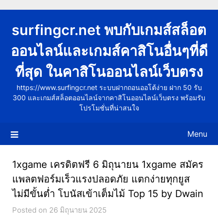
Skip
to
surfingcr.net พบกับเกมส์สล็อต
content
ออนไลน์และเกมส์คาสิโนอื่นๆที่ดี
ที่สุด ในคาสิโนออนไลน์เว็บตรง
https://www.surfingcr.net ระบบฝากถอนออโต้ง่าย ฝาก 50 รับ
300 และเกมส์สล็อตออนไลน์จากคาสิโนออนไลน์เว็บตรง พร้อมรับ
โปรโมชั่นที่น่าสนใจ
Menu
1xgame เครดิตฟรี 6 มิถุนายน 1xgame สมัคร
แพลตฟอร์มเร็วแรงปลอดภัย แตกง่ายทุกยูส
ไม่มีขั้นต่ำ โบนัสเข้าเต็มไม้ Top 15 by Dwain
Posted on 26 มิถุนายน 2025