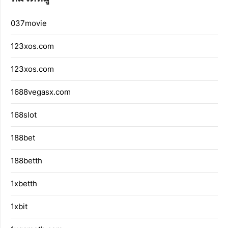
037movie
123xos.com
123xos.com
1688vegasx.com
168slot
188bet
188betth
1xbetth
1xbit