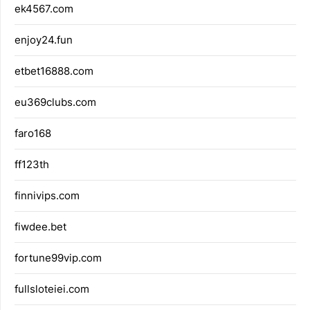
ek4567.com
enjoy24.fun
etbet16888.com
eu369clubs.com
faro168
ff123th
finnivips.com
fiwdee.bet
fortune99vip.com
fullsloteiei.com