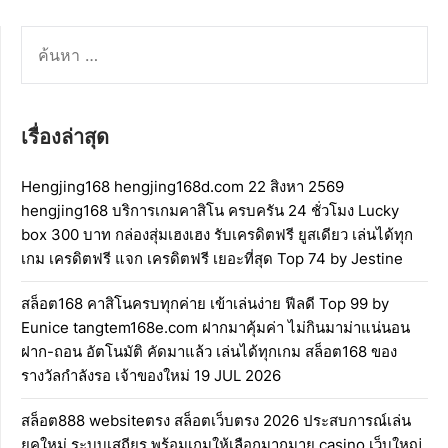
ค้นหา
สำหรับ:
เรื่องล่าสุด
Hengjing168 hengjing168d.com 22 สิงหา 2569
hengjing168 บริการเกมคาสิโน ครบครัน 24 ชั่วโมง Lucky
box 300 บาท กล่องสุ่มเฮงเฮง รับเครดิตฟรี ยูสเดียว เล่นได้ทุก
เกม เครดิตฟรี แจก เครดิตฟรี เยอะที่สุด Top 74 by Jestine
สล็อต168 คาสิโนครบทุกค่าย เข้าเล่นง่าย ฟีลดี Top 99 by
Eunice tangtem168e.com ฝากมาคุ้มค่า ไม่กินมาม่าแน่นอน
ฝาก-ถอน อัตโนมัติ คัดมาแล้ว เล่นได้ทุกเกม สล็อต168 ของ
รางวัลกำลังรอ เจ้าของใหม่ 19 JUL 2026
สล็อต888 websiteตรง สล็อตเว็บตรง 2026 ประสบการณ์เล่น
ยุคใหม่ ระบบเสถียร พร้อมเกมให้เลือกมากมาย casino เว็บใหญ่