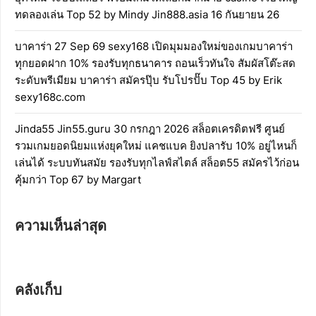
ทดลองเล่น Top 52 by Mindy Jin888.asia 16 กันยายน 26
บาคาร่า 27 Sep 69 sexy168 เปิดมุมมองใหม่ของเกมบาคาร่า
ทุกยอดฝาก 10% รองรับทุกธนาคาร ถอนเร็วทันใจ สัมผัสโต๊ะสด
ระดับพรีเมียม บาคาร่า สมัครปุ๊บ รับโปรปั๊บ Top 45 by Erik
sexy168c.com
Jinda55 Jin55.guru 30 กรกฎา 2026 สล็อตเครดิตฟรี ศูนย์
รวมเกมยอดนิยมแห่งยุคใหม่ แคชแบค ยิงปลารับ 10% อยู่ไหนก็
เล่นได้ ระบบทันสมัย รองรับทุกไลฟ์สไตล์ สล็อต55 สมัครไว้ก่อน
คุ้มกว่า Top 67 by Margart
ความเห็นล่าสุด
คลังเก็บ