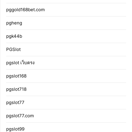
pggold168bet.com
pgheng
pgk44b
PGSlot
pgslot เว็บตรง
pgslot168
pgslot718
pgslot77
pgslot77.com
pgslot99