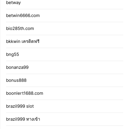
betway
betwin6666.com
bio285th.com
bkkwin เครดิตฟรี
bng55
bonanza99
bonus888
boonlert1688.com
brazil999 slot
brazil999 ทางเข้า