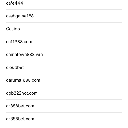
cafe444
cashgame168
Casino
cc11388.com
chinatown888.win
cloudbet
daruma1688.com
dgb222hot.com
dr888bet.com
dr888bet.com