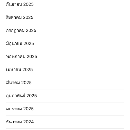
กันยายน 2025
สิงหาคม 2025
กรกฎาคม 2025
มิถุนายน 2025
พฤษภาคม 2025
เมษายน 2025
มีนาคม 2025
กุมภาพันธ์ 2025
มกราคม 2025
ธันวาคม 2024