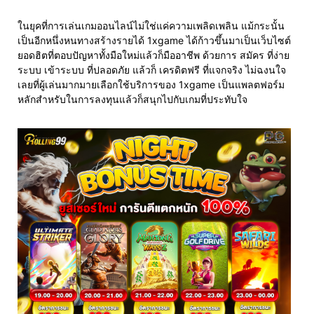
ในยุคที่การเล่นเกมออนไลน์ไม่ใช่แค่ความเพลิดเพลิน แม้กระนั้น
เป็นอีกหนึ่งหนทางสร้างรายได้ 1xgame ได้ก้าวขึ้นมาเป็นเว็บไซต์
ยอดฮิตที่ตอบปัญหาทั้งมือใหม่แล้วก็มืออาชีพ ด้วยการ สมัคร ที่ง่าย
ระบบ เข้าระบบ ที่ปลอดภัย แล้วก็ เครดิตฟรี ที่แจกจริง ไม่ฉงนใจ
เลยที่ผู้เล่นมากมายเลือกใช้บริการของ 1xgame เป็นแพลตฟอร์ม
หลักสำหรับในการลงทุนแล้วก็สนุกไปกับเกมที่ประทับใจ