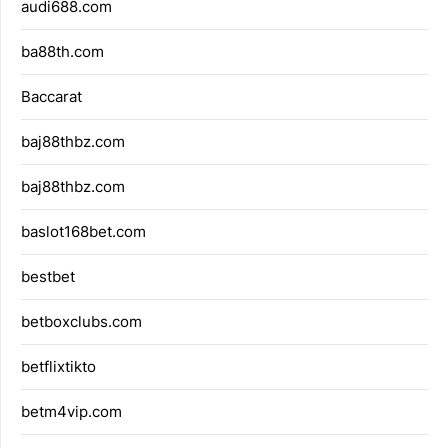
audi688.com
ba88th.com
Baccarat
baj88thbz.com
baj88thbz.com
baslot168bet.com
bestbet
betboxclubs.com
betflixtikto
betm4vip.com