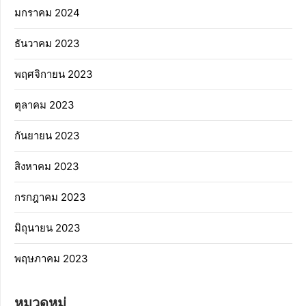
มกราคม 2024
ธันวาคม 2023
พฤศจิกายน 2023
ตุลาคม 2023
กันยายน 2023
สิงหาคม 2023
กรกฎาคม 2023
มิถุนายน 2023
พฤษภาคม 2023
หมวดหมู่