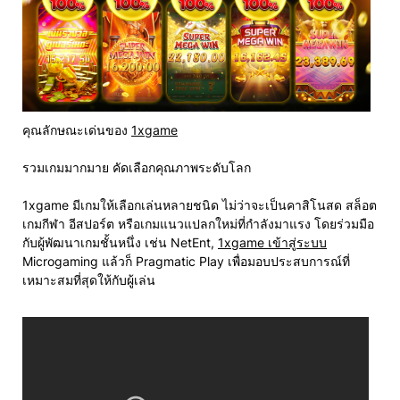
คุณลักษณะเด่นของ
1xgame
รวมเกมมากมาย คัดเลือกคุณภาพระดับโลก
1xgame มีเกมให้เลือกเล่นหลายชนิด ไม่ว่าจะเป็นคาสิโนสด สล็อต
เกมกีฬา อีสปอร์ต หรือเกมแนวแปลกใหม่ที่กำลังมาแรง โดยร่วมมือ
กับผู้พัฒนาเกมชั้นหนึ่ง เช่น NetEnt,
1xgame เข้าสู่ระบบ
Microgaming แล้วก็ Pragmatic Play เพื่อมอบประสบการณ์ที่
เหมาะสมที่สุดให้กับผู้เล่น