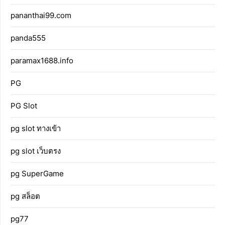
pananthai99.com
panda555
paramax1688.info
PG
PG Slot
pg slot ทางเข้า
pg slot เว็บตรง
pg SuperGame
pg สล็อต
pg77