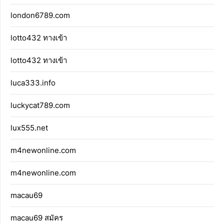
london6789.com
lotto432 ทางเข้า
lotto432 ทางเข้า
luca333.info
luckycat789.com
lux555.net
m4newonline.com
m4newonline.com
macau69
macau69 สมัคร