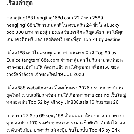
เรื่องล่าสุด
Hengjing168 hengjing168d.com 22 สิงหา 2569
hengjing168 บริการเกมคาสิโน ครบครัน 24 ชั่วโมง Lucky
box 300 บาท กล่องสุ่มเฮงเฮง รับเครดิตฟรี ยูสเดียว เล่นได้ทุก
เกม เครดิตฟรี แจก เครดิตฟรี เยอะที่สุด Top 74 by Jestine
สล็อต168 คาสิโนครบทุกค่าย เข้าเล่นง่าย ฟีลดี Top 99 by
Eunice tangtem168e.com ฝากมาคุ้มค่า ไม่กินมาม่าแน่นอน
ฝาก-ถอน อัตโนมัติ คัดมาแล้ว เล่นได้ทุกเกม สล็อต168 ของ
รางวัลกำลังรอ เจ้าของใหม่ 19 JUL 2026
สล็อต888 websiteตรง สล็อตเว็บตรง 2026 ประสบการณ์เล่น
ยุคใหม่ ระบบเสถียร พร้อมเกมให้เลือกมากมาย casino เว็บใหญ่
ทดลองเล่น Top 52 by Mindy Jin888.asia 16 กันยายน 26
บาคาร่า 27 Sep 69 sexy168 เปิดมุมมองใหม่ของเกมบาคาร่า
ทุกยอดฝาก 10% รองรับทุกธนาคาร ถอนเร็วทันใจ สัมผัสโต๊ะสด
ระดับพรีเมียม บาคาร่า สมัครปุ๊บ รับโปรปั๊บ Top 45 by Erik