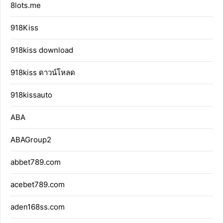
8lots.me
918Kiss
918kiss download
918kiss ดาวน์โหลด
918kissauto
ABA
ABAGroup2
abbet789.com
acebet789.com
aden168ss.com