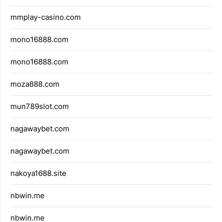
mmplay-casino.com
mono16888.com
mono16888.com
moza888.com
mun789slot.com
nagawaybet.com
nagawaybet.com
nakoya1688.site
nbwin.me
nbwin.me