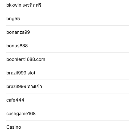
bkkwin เครดิตฟรี
bng55
bonanza99
bonus888
boonlert1688.com
brazil999 slot
brazil999 ทางเข้า
cafe444
cashgame168
Casino