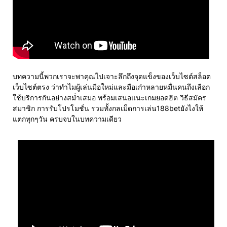
บทความนี้พวกเราจะพาคุณไปเจาะลึกถึงจุดแข็งของเว็บไซต์สล็อต
เว็บไซต์ตรง ว่าทำไมผู้เล่นมือใหม่และมือเก๋าหลายหมื่นคนถึงเลือก
ใช้บริการกันอย่างสม่ำเสมอ พร้อมเสนอแนะเกมยอดฮิต วิธีสมัคร
สมาชิก การรับโปรโมชั่น รวมทั้งกลเม็ดการเล่น188betยังไงให้
แตกทุกๆวัน ครบจบในบทความเดียว