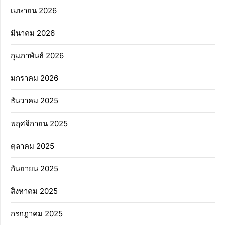
เมษายน 2026
มีนาคม 2026
กุมภาพันธ์ 2026
มกราคม 2026
ธันวาคม 2025
พฤศจิกายน 2025
ตุลาคม 2025
กันยายน 2025
สิงหาคม 2025
กรกฎาคม 2025