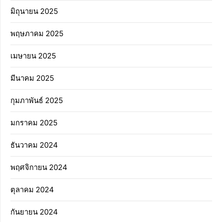
มิถุนายน 2025
พฤษภาคม 2025
เมษายน 2025
มีนาคม 2025
กุมภาพันธ์ 2025
มกราคม 2025
ธันวาคม 2024
พฤศจิกายน 2024
ตุลาคม 2024
กันยายน 2024