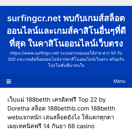
Skip
to
surfingcr.net พบกับเกมส์สล็อต
content
ออนไลน์และเกมส์คาสิโนอื่นๆที่ดี
ที่สุด ในคาสิโนออนไลน์เว็บตรง
https://www.surfingcr.net ระบบฝากถอนออโต้ง่าย ฝาก 50 รับ
300 และเกมส์สล็อตออนไลน์จากคาสิโนออนไลน์เว็บตรง พร้อมรับ
โปรโมชั่นที่น่าสนใจ
Menu
เว็บแม่ 188betth เครดิตฟรี Top 22 by
Doretha สล็อต 188betthb.com 188betth
webแจกหนัก เล่นสล็อตยังไง ให้แตกทุกตา
เผยเทคนิคฟรี 14 กันยา 68 casino