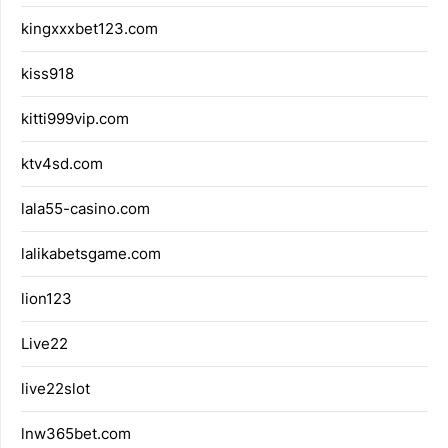
kingxxxbet123.com
kiss918
kitti999vip.com
ktv4sd.com
lala55-casino.com
lalikabetsgame.com
lion123
Live22
live22slot
lnw365bet.com