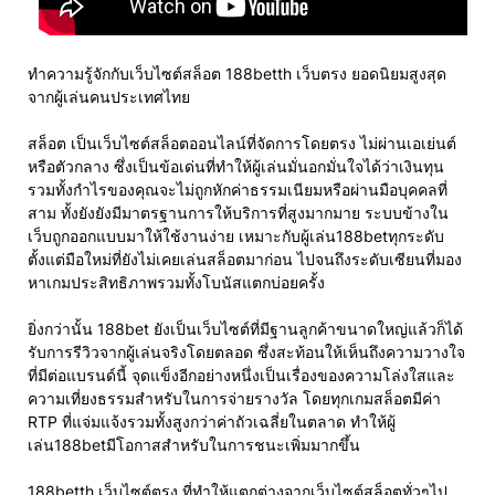
ทำความรู้จักกับเว็บไซต์สล็อต 188betth เว็บตรง ยอดนิยมสูงสุด
จากผู้เล่นคนประเทศไทย
สล็อต เป็นเว็บไซต์สล็อตออนไลน์ที่จัดการโดยตรง ไม่ผ่านเอเย่นต์
หรือตัวกลาง ซึ่งเป็นข้อเด่นที่ทำให้ผู้เล่นมั่นอกมั่นใจได้ว่าเงินทุน
รวมทั้งกำไรของคุณจะไม่ถูกหักค่าธรรมเนียมหรือผ่านมือบุคคลที่
สาม ทั้งยังยังมีมาตรฐานการให้บริการที่สูงมากมาย ระบบข้างใน
เว็บถูกออกแบบมาให้ใช้งานง่าย เหมาะกับผู้เล่น188betทุกระดับ
ตั้งแต่มือใหม่ที่ยังไม่เคยเล่นสล็อตมาก่อน ไปจนถึงระดับเซียนที่มอง
หาเกมประสิทธิภาพรวมทั้งโบนัสแตกบ่อยครั้ง
ยิ่งกว่านั้น 188bet ยังเป็นเว็บไซต์ที่มีฐานลูกค้าขนาดใหญ่แล้วก็ได้
รับการรีวิวจากผู้เล่นจริงโดยตลอด ซึ่งสะท้อนให้เห็นถึงความวางใจ
ที่มีต่อแบรนด์นี้ จุดแข็งอีกอย่างหนึ่งเป็นเรื่องของความโล่งใสและ
ความเที่ยงธรรมสำหรับในการจ่ายรางวัล โดยทุกเกมสล็อตมีค่า
RTP ที่แจ่มแจ้งรวมทั้งสูงกว่าค่าถัวเฉลี่ยในตลาด ทำให้ผู้
เล่น188betมีโอกาสสำหรับในการชนะเพิ่มมากขึ้น
188betth เว็บไซต์ตรง ที่ทำให้แตกต่างจากเว็บไซต์สล็อตทั่วๆไป