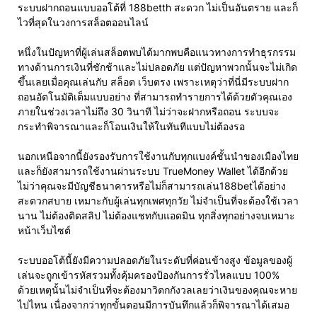
ระบบฝากถอนแบบออโต้ที่ 188betth สะดวก ไม่เป็นอันตราย และก็
ไวที่สุดในวงการสล็อตออนไลน์
หนึ่งในปัญหาที่ผู้เล่นสล็อตพบได้มากพบคือแนวทางการทำธุรกรรม
ทางด้านการเงินที่ชักช้าและไม่ปลอดภัย แต่ปัญหาพวกนั้นจะไม่เกิด
ขึ้นเลยเมื่อคุณเล่นกับ สล็อต เว็บตรง เพราะเหตุว่าที่นี่มีระบบฝาก
ถอนอัตโนมัติเต็มแบบอย่าง ที่สามารถทำรายการได้ด้วยตัวคุณเอง
ภายในช่วงเวลาไม่ถึง 30 วินาที ไม่ว่าจะฝากหรือถอน ระบบจะ
กระทำพิจารณาและก็โอนเงินให้ในทันทีแบบไม่ต้องรอ
นอกเหนือจากนี้ยังรองรับการใช้งานกับทุกแบงค์ชั้นนำของเมืองไทย
และก็ยังสามารถใช้งานผ่านระบบ TrueMoney Wallet ได้อีกด้วย
ไม่ว่าคุณจะมีบัญชีธนาคารหรือไม่ก็สามารถเล่น188betได้อย่าง
สะดวกสบาย เหมาะกับผู้เล่นทุกเพศทุกวัย ไม่จำเป็นที่จะต้องใช้เวลา
นาน ไม่ต้องติดสลิป ไม่ต้องแชทกับแอดมิน ทุกสิ่งทุกอย่างจบเหมาะ
หน้าเว็บไซต์
ระบบออโต้นี้ยังมีความปลอดภัยในระดับที่ค่อนข้างสูง ข้อมูลของผู้
เล่นจะถูกเข้ารหัสรวมทั้งคุ้มครองป้องกันการรั่วไหลแบบ 100%
ด้วยเหตุนั้นไม่จำเป็นที่จะต้องมาวิตกกังวลเลยว่าเงินของคุณจะหาย
ไปไหน เนื่องจากว่าทุกขั้นตอนมีการบันทึกแล้วก็พิจารณาได้เสมอ